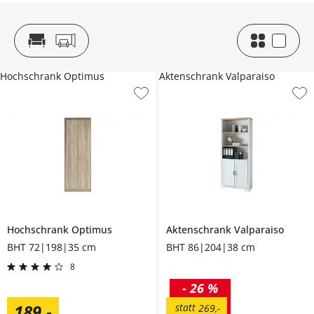
Hochschrank Optimus
Aktenschrank Valparaiso
Hochschrank
Optimus
Aktenschrank
Valparaiso
BHT 72|198|35 cm
BHT 86|204|38 cm
8
-
26 %
189
,
-
statt
269
,
-