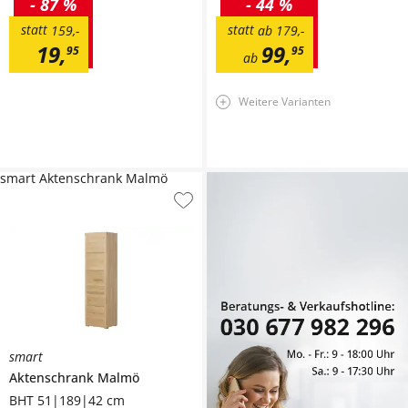
-
87 %
-
44 %
statt
statt
159
,
-
ab
179
,
-
19
,
99
,
95
95
ab
Weitere Varianten
smart Aktenschrank Malmö
smart
Aktenschrank
Malmö
BHT 51|189|42 cm