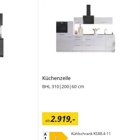
Küchenzeile
BHL 310|200|60 cm
2.919
,
-
ab
Kühlschrank KS88.4-11
E