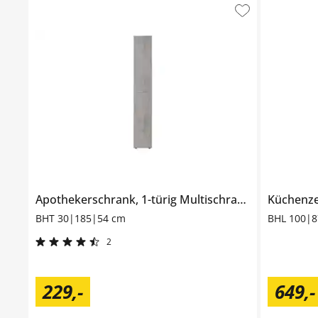
Apothekerschrank, 1-türig
Multischrank-System
Küchenze
BHT 30|185|54 cm
BHL 100|
2
229
,
-
649
,
-