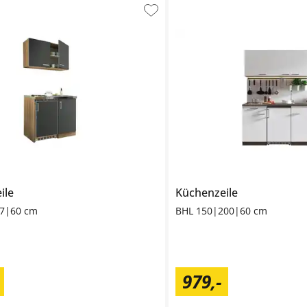
ile
Küchenzeile
87|60 cm
BHL 150|200|60 cm
979
,
-