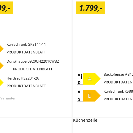
99
,
-
1.799
,
-
Kühlschrank GKE144-11
PRODUKTDATENBLATT
Dunsthaube 0920CH22010WBZ
PRODUKTDATENBLATT
Backofenset AB1
A
Herdset HS2201-26
PRODUKTDATEN
PRODUKTDATENBLATT
Kühlschrank KS88
E
 Varianten
PRODUKTDATEN
Küchenzeile