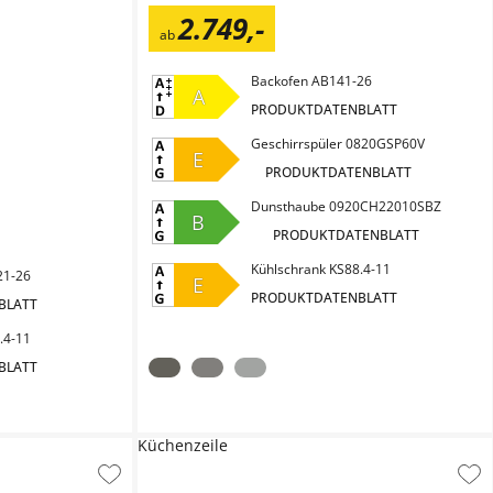
2.749
,
-
ab
Backofen AB141-26
A
PRODUKTDATENBLATT
Geschirrspüler 0820GSP60V
E
PRODUKTDATENBLATT
Dunsthaube 0920CH22010SBZ
B
PRODUKTDATENBLATT
Kühlschrank KS88.4-11
21-26
E
PRODUKTDATENBLATT
BLATT
.4-11
BLATT
Küchenzeile