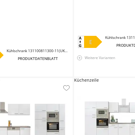
E
PRODUKT
Kühlschrank 131100811300-11(UKS110-11)
Weitere Varianten
PRODUKTDATENBLATT
e
Küchenzeile