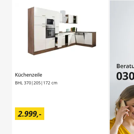
Küchenzeile
BHL 370|205|172 cm
2.999
,
-