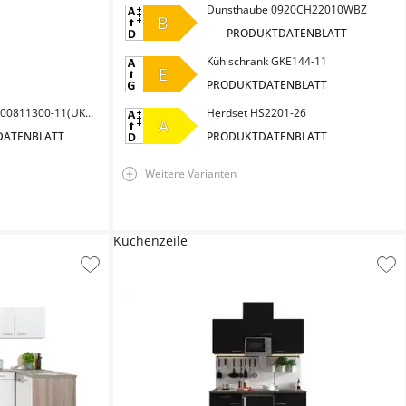
Dunsthaube 0920CH22010WBZ
B
PRODUKTDATENBLATT
Kühlschrank GKE144-11
E
PRODUKTDATENBLATT
Kühlschrank 131100811300-11(UKS110-11)
Herdset HS2201-26
A
DATENBLATT
PRODUKTDATENBLATT
Weitere Varianten
Küchenzeile