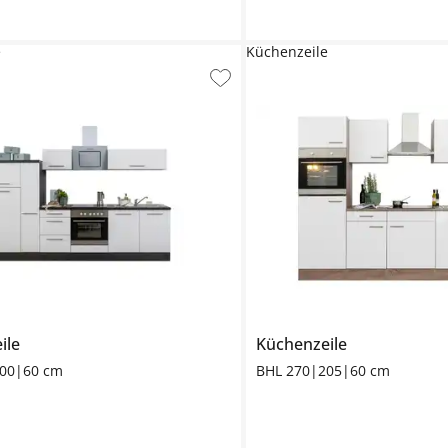
e
Küchenzeile
ile
Küchenzeile
200|60 cm
BHL 270|205|60 cm