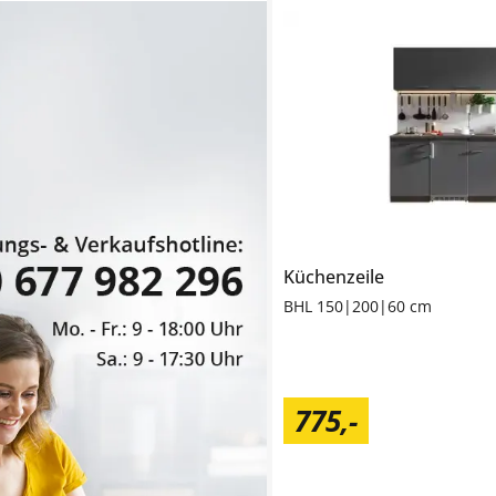
Küchenzeile
BHL 150|200|60 cm
775
,
-