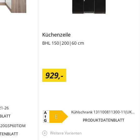
Küchenzeile
BHL 150|200|60 cm
929
,
-
21-26
Kühlschrank 131100811300-11(UKS110-11)
E
BLATT
PRODUKTDATENBLATT
0820GSP60TIDM
Weitere Varianten
TENBLATT