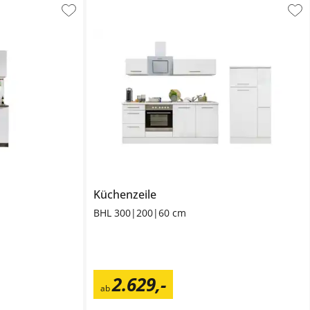
Küchenzeile
BHL 300|200|60 cm
2.629
,
-
ab