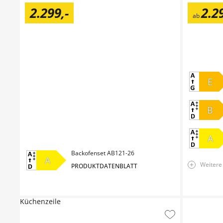
2.299
,
-
2.2
ab
E
B
A
Backofenset AB121-26
A
Weitere
PRODUKTDATENBLATT
Küchenzeile