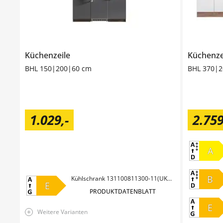
Küchenzeile
Küchenze
BHL 150|200|60 cm
BHL 370|
1.029
,
-
2.75
A
B
Kühlschrank 131100811300-11(UKS110-11)
E
PRODUKTDATENBLATT
E
Weitere Varianten