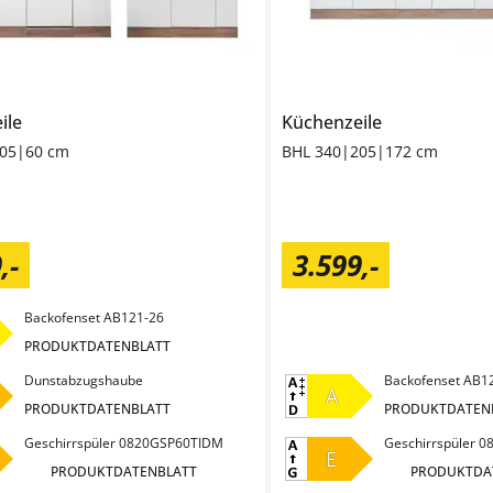
ile
Küchenzeile
205|60 cm
BHL 340|205|172 cm
9
,
-
3.599
,
-
Backofenset AB121-26
PRODUKTDATENBLATT
Dunstabzugshaube
Backofenset AB1
A
PRODUKTDATENBLATT
PRODUKTDATEN
Geschirrspüler 0820GSP60TIDM
Geschirrspüler 
E
PRODUKTDATENBLATT
PRODUKTDA