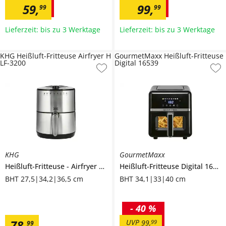
59
,
99
,
99
99
Lieferzeit: bis zu 3 Werktage
Lieferzeit: bis zu 3 Werktage
KHG Heißluft-Fritteuse Airfryer H
GourmetMaxx Heißluft-Fritteuse
LF-3200
Digital 16539
KHG
GourmetMaxx
Heißluft-Fritteuse
Airfryer
HLF-3200
Heißluft-Fritteuse Digital
16539
BHT 27,5|34,2|36,5 cm
BHT 34,1|33|40 cm
-
40 %
78
,
UVP
99
,
99
99