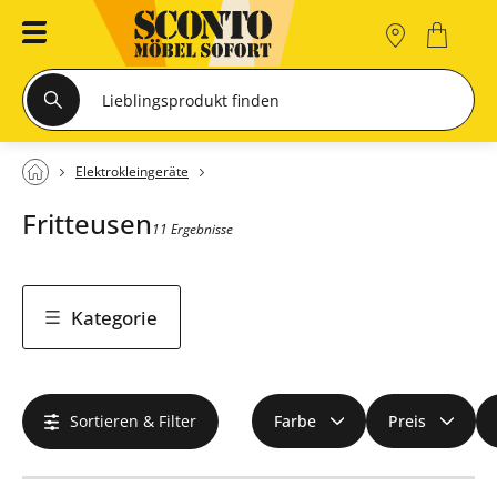
Elektrokleingeräte
Fritteusen
11 Ergebnisse
Kategorie
Sortieren & Filter
Farbe
Preis