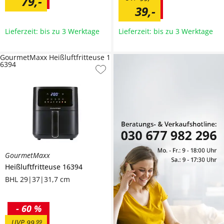
79
,
-
39
,
-
Lieferzeit: bis zu 3 Werktage
Lieferzeit: bis zu 3 Werktage
GourmetMaxx Heißluftfritteuse 1
6394
GourmetMaxx
Heißluftfritteuse
16394
BHL 29|37|31,7 cm
-
60 %
UVP
99
,
99