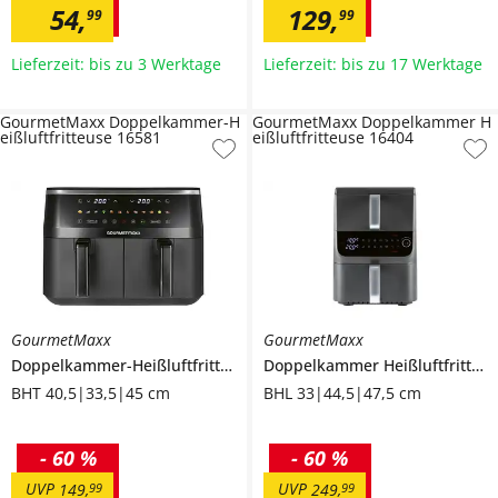
54
,
129
,
99
99
Lieferzeit: bis zu 3 Werktage
Lieferzeit: bis zu 17 Werktage
GourmetMaxx Doppelkammer-H
GourmetMaxx Doppelkammer H
eißluftfritteuse 16581
eißluftfritteuse 16404
GourmetMaxx
GourmetMaxx
Doppelkammer-Heißluftfritteuse
16581
Doppelkammer Heißluftfritteuse
BHT 40,5|33,5|45 cm
BHL 33|44,5|47,5 cm
-
60 %
-
60 %
UVP
UVP
149
,
99
249
,
99