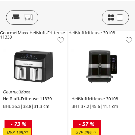
GourmetMaxx Heißluft-Fritteuse
Heißluftfritteuse 30108
11339
GourmetMaxx
Heißluft-Fritteuse
11339
Heißluftfritteuse
30108
BHL 36,3|38,8|31,3 cm
BHT 37,2|45,6|41,1 cm
-
73 %
-
57 %
UVP
UVP
199
,
99
299
,
99