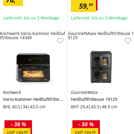
59
,
99
Lieferzeit: bis zu 3 Werktage
Lieferzeit: bis zu 3 Werktage
Kochwerk Vario-Kammer Heißluf
GourmetMaxx Heißluftfritteuse 1
tfritteuse 14349
9129
Kochwerk
GourmetMaxx
Vario-Kammer Heißluftfritteuse
14349
Heißluftfritteuse
19129
BHL 40,5|34|43,5 cm
BHT 29,4|43,5|48,9 cm
-
38 %
-
50 %
UVP
UVP
199
,
99
199
,
99