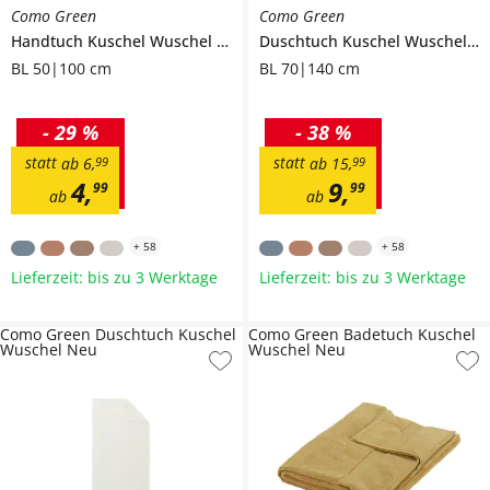
Como Green
Como Green
Handtuch
Kuschel Wuschel Neu
Duschtuch
Kuschel Wuschel Neu
BL 50|100 cm
BL 70|140 cm
-
29 %
-
38 %
statt
statt
ab
6
,
99
ab
15
,
99
4
,
9
,
99
99
ab
ab
+
58
+
58
Lieferzeit: bis zu 3 Werktage
Lieferzeit: bis zu 3 Werktage
Como Green Duschtuch Kuschel
Como Green Badetuch Kuschel
Wuschel Neu
Wuschel Neu