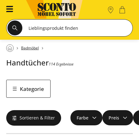
Badmöbel
Handtücher
114 Ergebnisse
Kategorie
Sortieren & Filter
Farbe
Preis