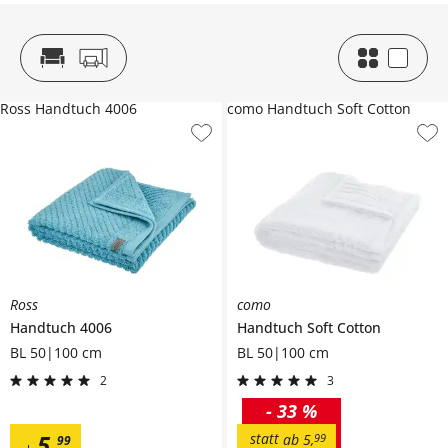
Ross Handtuch 4006
como Handtuch Soft Cotton
Ross
como
Handtuch
4006
Handtuch
Soft Cotton
BL 50|100 cm
BL 50|100 cm
2
3
-
33 %
5
,
statt
ab
5
,
99
99