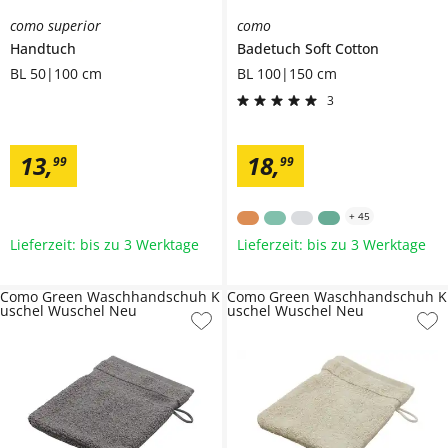
como superior
como
Handtuch
Badetuch
Soft Cotton
BL 50|100 cm
BL 100|150 cm
3
13
,
18
,
99
99
+
45
Lieferzeit: bis zu 3 Werktage
Lieferzeit: bis zu 3 Werktage
Como Green Waschhandschuh K
Como Green Waschhandschuh K
uschel Wuschel Neu
uschel Wuschel Neu