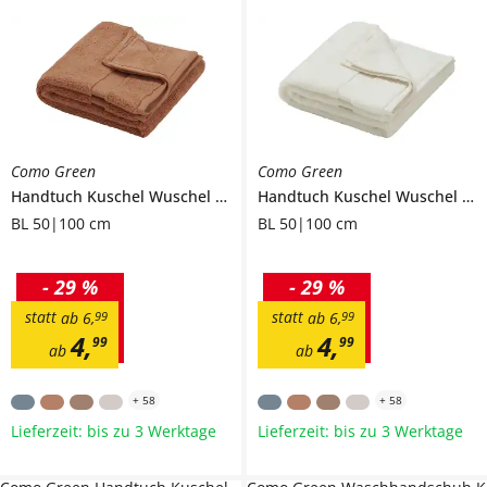
Como Green
Como Green
Handtuch
Kuschel Wuschel Neu
Handtuch
Kuschel Wuschel Neu
BL 50|100 cm
BL 50|100 cm
-
29 %
-
29 %
statt
statt
ab
6
,
99
ab
6
,
99
4
,
4
,
99
99
ab
ab
+
58
+
58
Lieferzeit: bis zu 3 Werktage
Lieferzeit: bis zu 3 Werktage