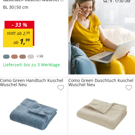
BL 30|50 cm
-
33 %
statt
ab
2
,
99
1
,
99
ab
+
58
Lieferzeit: bis zu 3 Werktage
Como Green Handtuch Kuschel
Como Green Duschtuch Kuschel
Wuschel Neu
Wuschel Neu