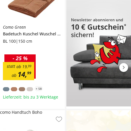
Como Green
Badetuch
Kuschel Wuschel Neu
BL 100|150 cm
-
25 %
statt
ab
19
,
99
14
,
99
ab
+
58
Lieferzeit: bis zu 3 Werktage
como Handtuch Boho