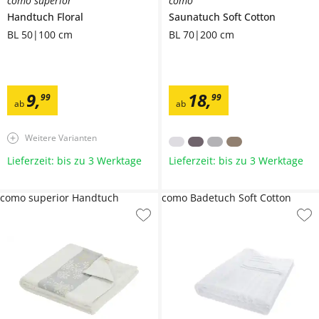
como superior
como
Handtuch
Floral
Saunatuch
Soft Cotton
BL 50|100 cm
BL 70|200 cm
9
,
18
,
99
99
ab
ab
Weitere Varianten
Lieferzeit: bis zu 3 Werktage
Lieferzeit: bis zu 3 Werktage
como superior Handtuch
como Badetuch Soft Cotton