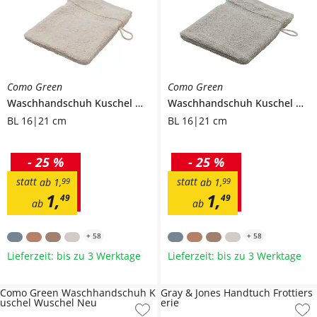
Como Green
Como Green
Waschhandschuh
Kuschel Wuschel Neu
Waschhandschuh
Kuschel Wuschel Neu
BL 16|21 cm
BL 16|21 cm
-
25 %
-
25 %
statt
statt
ab
1
,
99
ab
1
,
99
1
,
1
,
49
49
ab
ab
+
58
+
58
Lieferzeit: bis zu 3 Werktage
Lieferzeit: bis zu 3 Werktage
Como Green Waschhandschuh K
Gray & Jones Handtuch Frottiers
uschel Wuschel Neu
erie