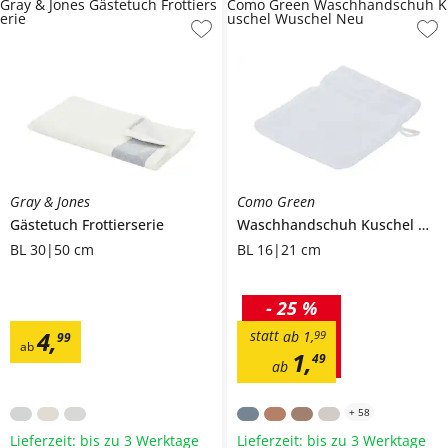
Gray & Jones Gästetuch Frottiers
Como Green Waschhandschuh K
erie
uschel Wuschel Neu
Gray & Jones
Como Green
Gästetuch
Frottierserie
Waschhandschuh
Kuschel Wuschel Neu
BL 30|50 cm
BL 16|21 cm
-
25 %
4
,
statt
ab
1
,
99
99
ab
1
,
49
ab
+
58
Lieferzeit: bis zu 3 Werktage
Lieferzeit: bis zu 3 Werktage