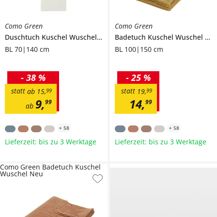
Como Green
Como Green
Duschtuch
Kuschel Wuschel Neu
Badetuch
Kuschel Wuschel Neu
BL 70|140 cm
BL 100|150 cm
-
38 %
-
25 %
statt
statt
ab
15
,
99
19
,
99
9
,
14
,
99
99
ab
+
58
+
58
Lieferzeit: bis zu 3 Werktage
Lieferzeit: bis zu 3 Werktage
Como Green Badetuch Kuschel
Wuschel Neu