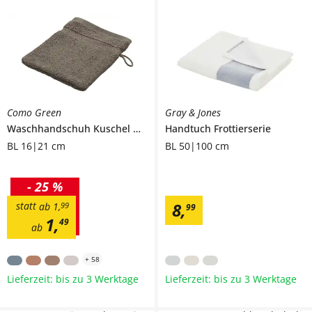
Como Green
Gray & Jones
Waschhandschuh
Kuschel Wuschel Neu
Handtuch
Frottierserie
BL 16|21 cm
BL 50|100 cm
-
25 %
8
,
statt
ab
1
,
99
99
1
,
49
ab
+
58
Lieferzeit: bis zu 3 Werktage
Lieferzeit: bis zu 3 Werktage