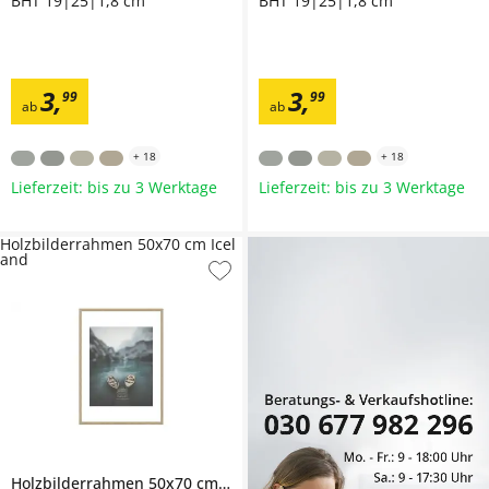
BHT 19|25|1,8 cm
BHT 19|25|1,8 cm
3
,
3
,
99
99
ab
ab
+
18
+
18
Lieferzeit: bis zu 3 Werktage
Lieferzeit: bis zu 3 Werktage
Holzbilderrahmen 50x70 cm Icel
and
Holzbilderrahmen 50x70 cm
Iceland