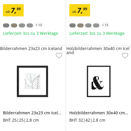
7
,
7
,
99
99
ab
ab
+
13
+
13
Lieferzeit: bis zu 3 Werktage
Lieferzeit: bis zu 3 Werktage
Bilderrahmen 23x23 cm Iceland
Holzbilderrahmen 30x40 cm Icel
and
Bilderrahmen 23x23 cm
Iceland
Holzbilderrahmen 30x40 cm
Ic
BHT 25|25|2,8 cm
BHT 32|42|2,8 cm