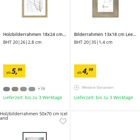
Holzbilderrahmen 18x24 cm
Iceland
Bilderrahmen 13x18 cm
Leeds
BHT 20|26|2,8 cm
BHT 20|35|1,4 cm
5
,
4
,
99
99
ab
ab
Weitere Varianten
+
13
Lieferzeit: bis zu 3 Werktage
Lieferzeit: bis zu 3 Werktage
Holzbilderrahmen 50x70 cm Icel
and