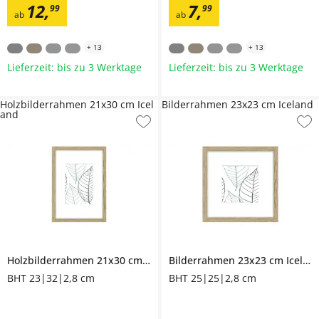
12
,
7
,
99
99
ab
ab
+
13
+
13
Lieferzeit: bis zu 3 Werktage
Lieferzeit: bis zu 3 Werktage
Holzbilderrahmen 21x30 cm Icel
Bilderrahmen 23x23 cm Iceland
and
Holzbilderrahmen 21x30 cm
Iceland
Bilderrahmen 23x23 cm
Iceland
BHT 23|32|2,8 cm
BHT 25|25|2,8 cm