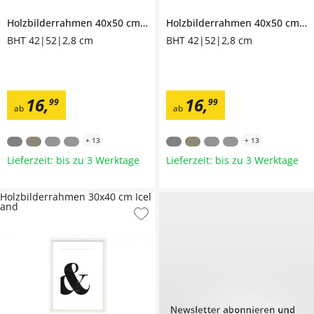
Holzbilderrahmen 40x50 cm
Iceland
Holzbilderrahmen 40x50 cm
Ic
BHT 42|52|2,8 cm
BHT 42|52|2,8 cm
16
,
16
,
99
99
ab
ab
+
13
+
13
Lieferzeit: bis zu 3 Werktage
Lieferzeit: bis zu 3 Werktage
Holzbilderrahmen 30x40 cm Icel
and