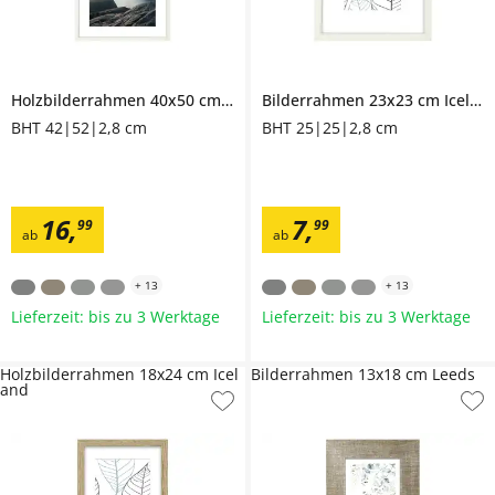
Holzbilderrahmen 40x50 cm
Iceland
Bilderrahmen 23x23 cm
Iceland
BHT 42|52|2,8 cm
BHT 25|25|2,8 cm
16
,
7
,
99
99
ab
ab
+
13
+
13
Lieferzeit: bis zu 3 Werktage
Lieferzeit: bis zu 3 Werktage
Holzbilderrahmen 18x24 cm Icel
Bilderrahmen 13x18 cm Leeds
and