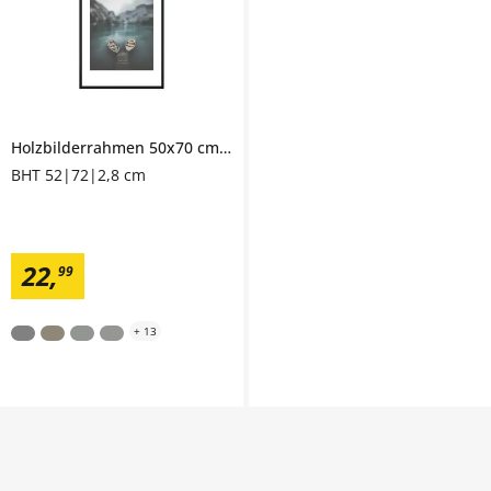
Holzbilderrahmen 50x70 cm
Iceland
BHT 52|72|2,8 cm
22
,
99
+
13