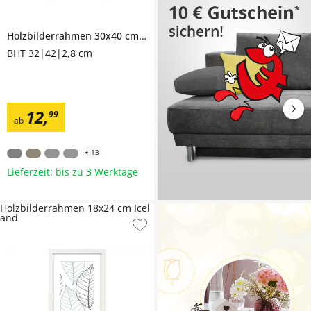
Holzbilderrahmen 30x40 cm
Iceland
BHT 32|42|2,8 cm
12
,
99
ab
+
13
Lieferzeit: bis zu 3 Werktage
Holzbilderrahmen 18x24 cm Icel
and