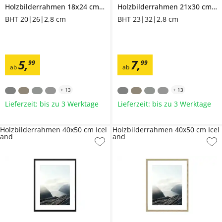
Holzbilderrahmen 18x24 cm
Iceland
Holzbilderrahmen 21x30 cm
Ic
BHT 20|26|2,8 cm
BHT 23|32|2,8 cm
5
,
7
,
99
99
ab
ab
+
13
+
13
Lieferzeit: bis zu 3 Werktage
Lieferzeit: bis zu 3 Werktage
Holzbilderrahmen 40x50 cm Icel
Holzbilderrahmen 40x50 cm Icel
and
and