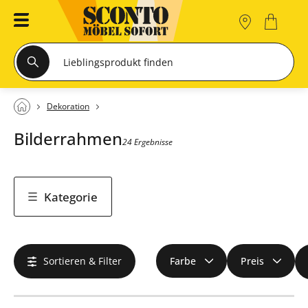
Dekoration
Bilderrahmen
24 Ergebnisse
Kategorie
Sortieren & Filter
Farbe
Preis