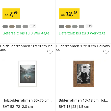
7
,
12
,
99
99
ab
ab
+
13
+
13
Lieferzeit: bis zu 3 Werktage
Lieferzeit: bis zu 3 Werktage
Holzbilderrahmen 50x70 cm Icel
Bilderrahmen 13x18 cm Hollywo
and
od
Holzbilderrahmen 50x70 cm
Iceland
Bilderrahmen 13x18 cm
Hollywood
BHT 52|72|2,8 cm
BHT 18|23|1,5 cm