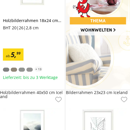
Holzbilderrahmen 18x24 cm
Iceland
BHT 20|26|2,8 cm
5
,
99
ab
+
13
Lieferzeit: bis zu 3 Werktage
Holzbilderrahmen 40x50 cm Icel
Bilderrahmen 23x23 cm Iceland
and