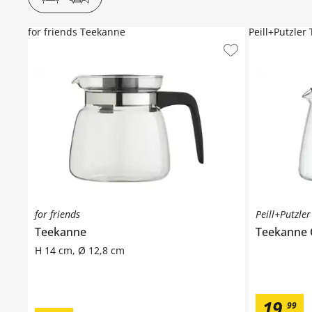
for friends Teekanne
Peill+Putzle
for friends
Peill+Putzler
Teekanne
Teekanne
H 14 cm, Ø 12,8 cm
19
,
99