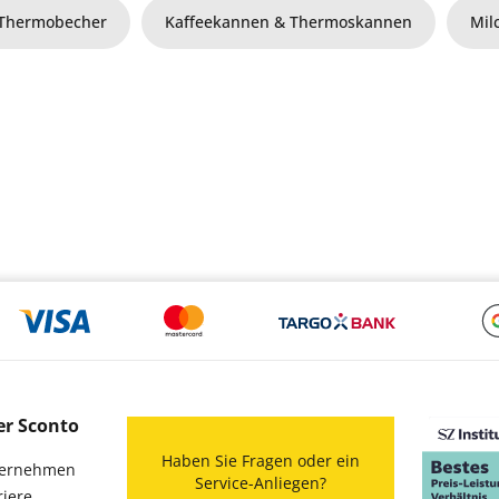
Thermobecher
Kaffeekannen & Thermoskannen
Mil
er Sconto
Haben Sie Fragen oder ein
ernehmen
Service-Anliegen?
riere