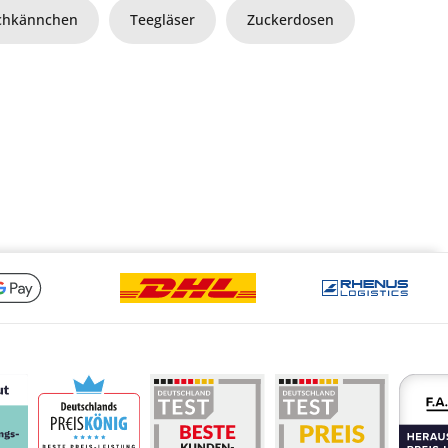
chkännchen
Teegläser
Zuckerdosen