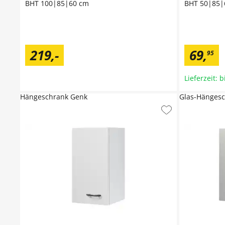
BHT 100|85|60 cm
BHT 50|85|
219
,
-
69
,
95
Lieferzeit: 
Hängeschrank Genk
Glas-Hänges