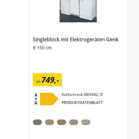
Singleblock mit Elektrogeräten
Genk
B 150 cm
749
,
-
ab
Kühlschrank MEKS82.1E
E
PRODUKTDATENBLATT