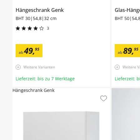
Hängeschrank
Genk
Glas-Häng
BHT 30|54,8|32 cm
BHT 50|54,
3
49
,
89
,
95
95
ab
ab
Weitere Varianten
Weitere V
Lieferzeit: bis zu 7 Werktage
Lieferzeit: 
Hängeschrank Genk