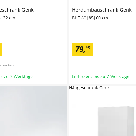
eschrank
Genk
Herdumbauschrank
Genk
8|32 cm
BHT 60|85|60 cm
79
,
95
arianten
bis zu 7 Werktage
Lieferzeit: bis zu 7 Werktage
Hängeschrank Genk