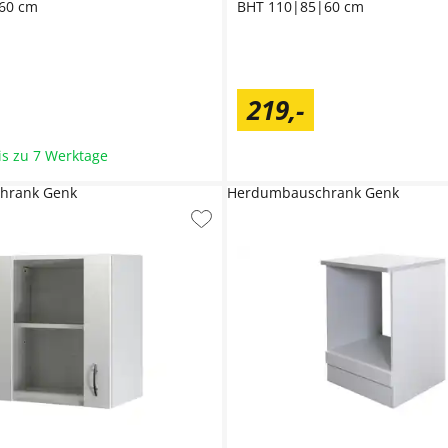
60 cm
BHT 110|85|60 cm
219
,
-
bis zu 7 Werktage
chrank Genk
Herdumbauschrank Genk