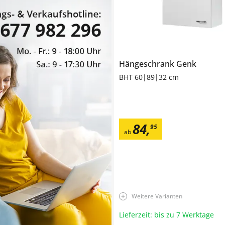
Hängeschrank
Genk
BHT 60|89|32 cm
84
,
95
ab
Weitere Varianten
Lieferzeit: bis zu 7 Werktage