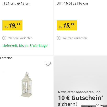
H 21 cm, Ø 18 cm
BHT 16,5|32|16 cm
19
,
15
,
99
99
ab
ab
Weitere Varianten
Weitere Varianten
Lieferzeit: bis zu 3 Werktage
Laterne