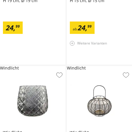
H 19 cm, Ø 19 cm
H 15 cm, Ø 15 cm
24
,
24
,
99
99
ab
Weitere Varianten
Windlicht
Windlicht