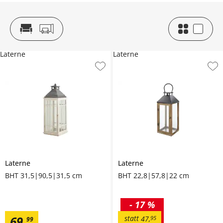
Laterne
Laterne
Laterne
Laterne
BHT 31,5|90,5|31,5 cm
BHT 22,8|57,8|22 cm
-
17 %
69
,
statt
47
,
95
99