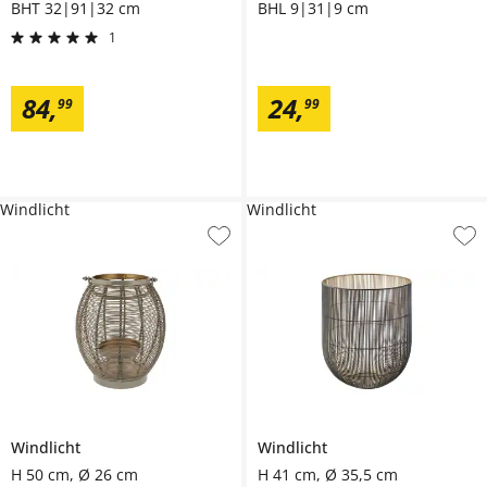
BHT 32|91|32 cm
BHL 9|31|9 cm
1
84
,
24
,
99
99
Windlicht
Windlicht
Windlicht
Windlicht
H 50 cm, Ø 26 cm
H 41 cm, Ø 35,5 cm