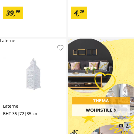
39
,
4
,
99
29
Laterne
Laterne
BHT 35|72|35 cm