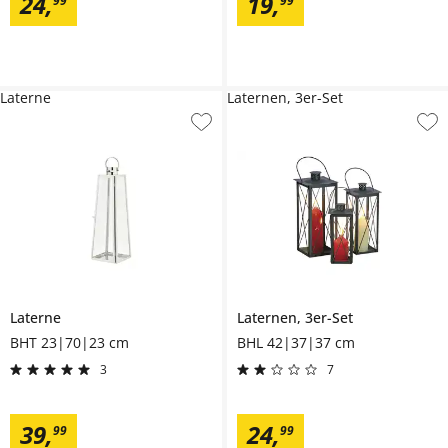
24
,
19
,
99
99
Laterne
Laternen, 3er-Set
Laterne
Laternen, 3er-Set
BHT 23|70|23 cm
BHL 42|37|37 cm
3
7
39
,
24
,
99
99