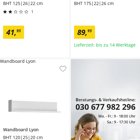
BHT 125|26|22 cm
BHT 175|22|26 cm
1
41
,
89
,
95
95
Lieferzeit: bis zu 14 Werktage
Wandboard Lyon
Wandboard
Lyon
BHT 120|25|20 cm