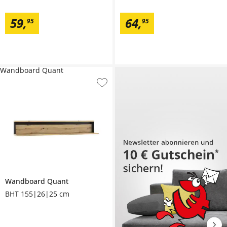
59
,
64
,
95
95
Wandboard Quant
Wandboard
Quant
BHT 155|26|25 cm