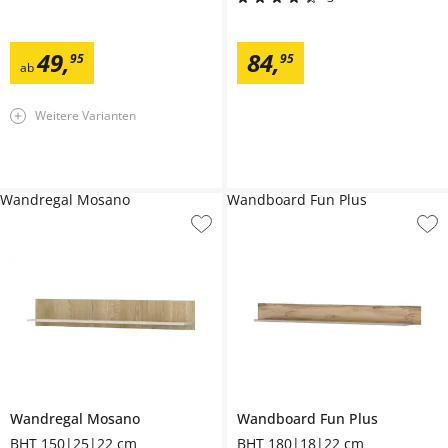
49
,
84
,
95
95
ab
Weitere Varianten
Wandregal Mosano
Wandboard Fun Plus
Wandregal
Mosano
Wandboard
Fun Plus
BHT 150|25|22 cm
BHT 180|18|22 cm