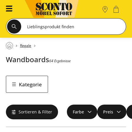
Regale
Wandboards
64 Ergebnisse
Kategorie
Sortieren & Filter
Farbe
Preis