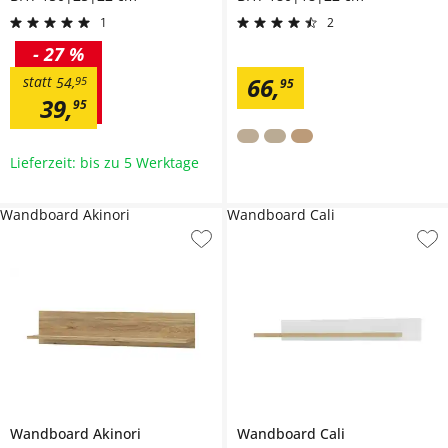
1
2
-
27 %
66
,
statt
54
,
95
95
39
,
95
Lieferzeit: bis zu 5 Werktage
Wandboard Akinori
Wandboard Cali
Wandboard
Akinori
Wandboard
Cali