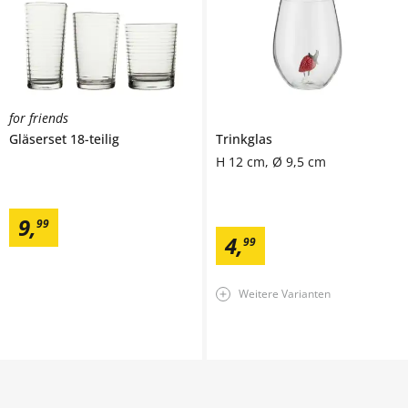
for friends
Gläserset 18-teilig
Trinkglas
H 12 cm, Ø 9,5 cm
9
,
99
4
,
99
Weitere Varianten