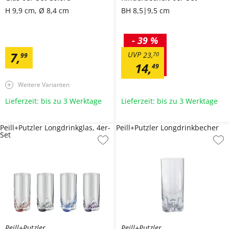
H 9,9 cm, Ø 8,4 cm
BH 8,5|9,5 cm
-
39 %
7
,
UVP
23
,
70
99
14
,
49
Weitere Varianten
Lieferzeit: bis zu 3 Werktage
Lieferzeit: bis zu 3 Werktage
Peill+Putzler Longdrinkglas, 4er-
Peill+Putzler Longdrinkbecher
Set
Peill+Putzler
Peill+Putzler