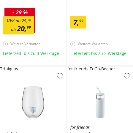
-
29 %
7
,
UVP
ab
29
,
70
99
20
,
99
ab
Weitere Varianten
Weitere Varianten
Lieferzeit: bis zu 3 Werktage
Lieferzeit: bis zu 3 Werktage
Trinkglas
for friends ToGo-Becher
for friends