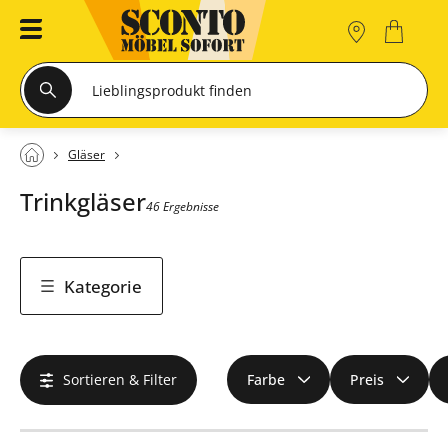
Gläser
Trinkgläser
46 Ergebnisse
Kategorie
Sortieren & Filter
Farbe
Preis