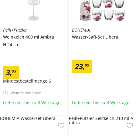
Peill+Putzler
BOHEMIA
Weinkelch 460 ml
Ambra
Wasser-Saft-Set
Libera
H 24 cm
23
,
99
3
,
99
Mindestbestellmenge
6
Weitere Varianten
Lieferzeit: bis zu 3 Werktage
Lieferzeit: bis zu 3 Werktage
BOHEMIA Wasserset Libera
Peill+Putzler Sektkelch 210 ml A
mbra