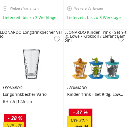
Weitere Varianten
Weitere Varianten
Lieferzeit: bis zu 3 Werktage
Lieferzeit: bis zu 3 Werktage
LEONARDO Longdrinkbecher Var
LEONARDO Kinder Trink - Set 9-t
io
lg. Löwe / Krokodil / Elefant Bam
bini
LEONARDO
LEONARDO
Longdrinkbecher
Vario
Kinder Trink - Set 9-tlg. Löwe / Krokodil / Elefant
BH 7,5|12,5 cm
-
37 %
-
28 %
UVP
32
,
95
UVP
2
,
75
89