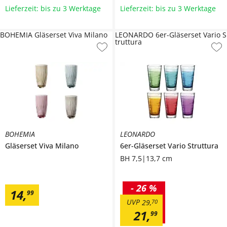
Lieferzeit: bis zu 3 Werktage
Lieferzeit: bis zu 3 Werktage
BOHEMIA Gläserset Viva Milano
LEONARDO 6er-Gläserset Vario S
truttura
BOHEMIA
LEONARDO
Gläserset
Viva Milano
6er-Gläserset
Vario Struttura
BH 7,5|13,7 cm
-
26 %
14
,
99
UVP
29
,
70
21
,
99