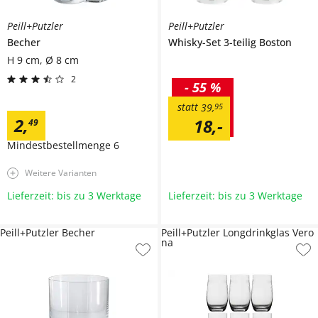
Peill+Putzler
Peill+Putzler
Becher
Whisky-Set 3-teilig
Boston
H 9 cm, Ø 8 cm
2
-
55 %
statt
39
,
95
2
,
18
,
-
49
Mindestbestellmenge
6
Weitere Varianten
Lieferzeit: bis zu 3 Werktage
Lieferzeit: bis zu 3 Werktage
Peill+Putzler Becher
Peill+Putzler Longdrinkglas Vero
na