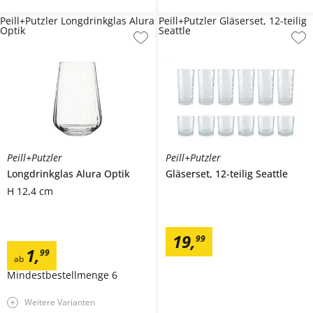
Peill+Putzler Longdrinkglas Alura
Peill+Putzler Gläserset, 12-teilig
Optik
Seattle
Peill+Putzler
Peill+Putzler
Longdrinkglas
Alura Optik
Gläserset, 12-teilig
Seattle
H 12,4 cm
19
,
99
1
,
99
ab
Mindestbestellmenge
6
Weitere Varianten