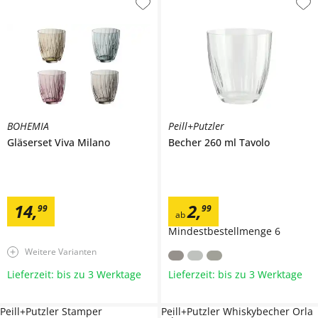
BOHEMIA
Peill+Putzler
Gläserset
Viva Milano
Becher 260 ml
Tavolo
14
,
2
,
99
99
ab
Mindestbestellmenge
6
Weitere Varianten
Lieferzeit: bis zu 3 Werktage
Lieferzeit: bis zu 3 Werktage
Peill+Putzler Stamper
Peill+Putzler Whiskybecher Orla