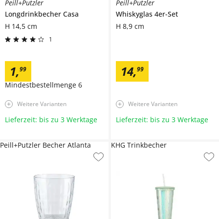
Peill+Putzler
Peill+Putzler
Longdrinkbecher
Casa
Whiskyglas 4er-Set
H 14,5 cm
H 8,9 cm
1
1
,
14
,
99
99
Mindestbestellmenge
6
Weitere Varianten
Weitere Varianten
Lieferzeit: bis zu 3 Werktage
Lieferzeit: bis zu 3 Werktage
Peill+Putzler Becher Atlanta
KHG Trinkbecher