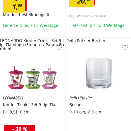
20
,
1
,
99
Mindestbestellmenge
6
Weitere Varianten
Lieferzeit: bis zu 3 Werktage
Lieferzeit: bis zu 3 Werktage
LEONARDO Kinder Trink - Set 9-t
Peill+Putzler Becher
lg. Flamingo /Einhorn / Panda Ba
mbini
LEONARDO
Peill+Putzler
Kinder Trink - Set 9-tlg. Flamingo /Einhorn / Panda
Becher
Bambini
BH 8,5|10 cm
H 10 cm, Ø 9 cm
-
39 %