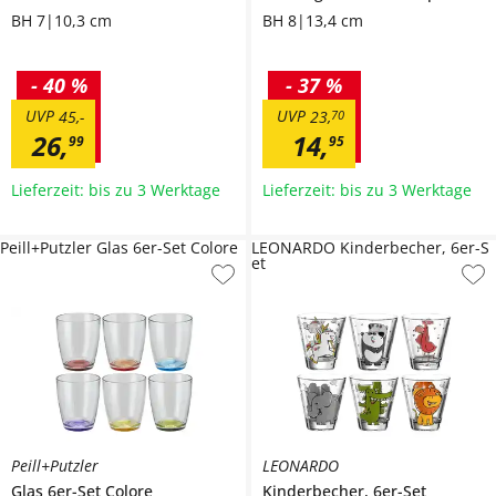
BH 7|10,3 cm
BH 8|13,4 cm
-
40 %
-
37 %
UVP
UVP
45
,
-
23
,
70
26
,
14
,
99
95
Lieferzeit: bis zu 3 Werktage
Lieferzeit: bis zu 3 Werktage
Peill+Putzler Glas 6er-Set Colore
LEONARDO Kinderbecher, 6er-S
et
Peill+Putzler
LEONARDO
Glas 6er-Set
Colore
Kinderbecher, 6er-Set