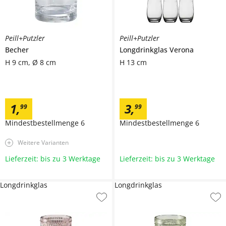
Peill+Putzler
Peill+Putzler
Becher
Longdrinkglas
Verona
H 9 cm, Ø 8 cm
H 13 cm
1
,
3
,
99
99
Mindestbestellmenge
6
Mindestbestellmenge
6
Weitere Varianten
Lieferzeit: bis zu 3 Werktage
Lieferzeit: bis zu 3 Werktage
Longdrinkglas
Longdrinkglas