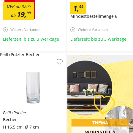
1
,
UVP
ab
32
,
95
99
19
,
99
ab
Mindestbestellmenge
6
Weitere Varianten
Weitere Varianten
Lieferzeit: bis zu 3 Werktage
Lieferzeit: bis zu 3 Werktage
Peill+Putzler Becher
Peill+Putzler
Becher
H 16,5 cm, Ø 7 cm