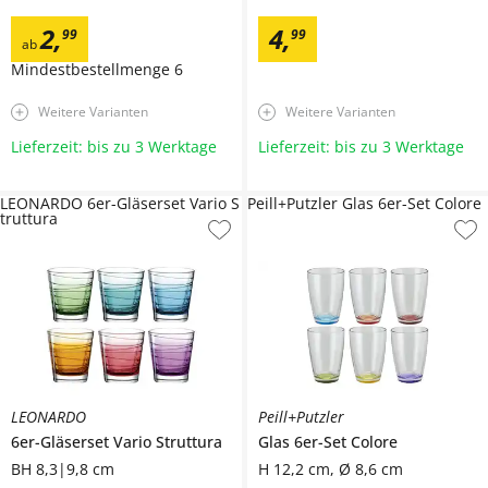
2
,
4
,
99
99
ab
Mindestbestellmenge
6
Weitere Varianten
Weitere Varianten
Lieferzeit: bis zu 3 Werktage
Lieferzeit: bis zu 3 Werktage
LEONARDO 6er-Gläserset Vario S
Peill+Putzler Glas 6er-Set Colore
truttura
LEONARDO
Peill+Putzler
6er-Gläserset
Vario Struttura
Glas 6er-Set
Colore
BH 8,3|9,8 cm
H 12,2 cm, Ø 8,6 cm