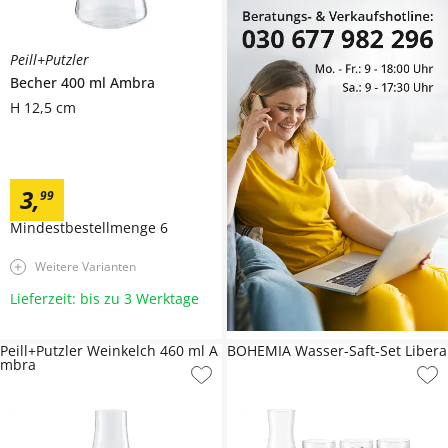
Peill+Putzler
Becher 400 ml
Ambra
H 12,5 cm
3
,
99
Mindestbestellmenge
6
Weitere Varianten
Lieferzeit: bis zu 3 Werktage
Peill+Putzler Weinkelch 460 ml A
BOHEMIA Wasser-Saft-Set Libera
mbra