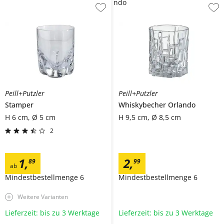
ndo
Peill+Putzler
Peill+Putzler
Stamper
Whiskybecher
Orlando
H 6 cm, Ø 5 cm
H 9,5 cm, Ø 8,5 cm
2
1
,
2
,
89
99
ab
Mindestbestellmenge
6
Mindestbestellmenge
6
Weitere Varianten
Lieferzeit: bis zu 3 Werktage
Lieferzeit: bis zu 3 Werktage