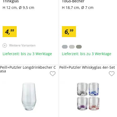
Trinkglas
ToGo-Becher
H 12 cm, Ø 9,5 cm
H 18,7 cm, Ø 7 cm
4
,
6
,
99
99
Weitere Varianten
Lieferzeit: bis zu 3 Werktage
Lieferzeit: bis zu 3 Werktage
Peill+Putzler Longdrinkbecher C
Peill+Putzler Whiskyglas 4er-Set
asa