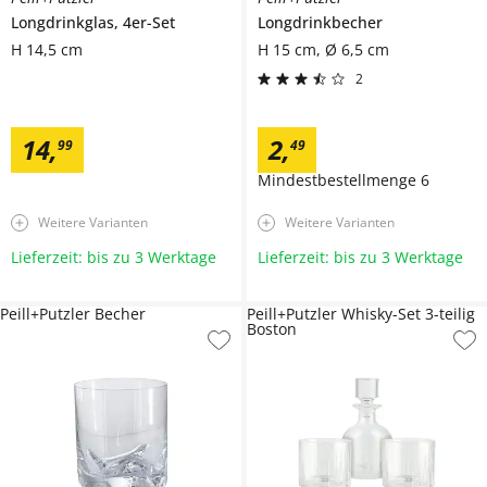
Longdrinkglas, 4er-Set
Longdrinkbecher
H 14,5 cm
H 15 cm, Ø 6,5 cm
2
14
,
2
,
99
49
Mindestbestellmenge
6
Weitere Varianten
Weitere Varianten
Lieferzeit: bis zu 3 Werktage
Lieferzeit: bis zu 3 Werktage
Peill+Putzler Becher
Peill+Putzler Whisky-Set 3-teilig
Boston