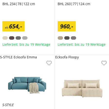
BHL 234|78|122 cm
BHL 260|77|124 cm
654
,
-
960
,
-
ab
Lieferzeit: bis zu 19 Werktage
Lieferzeit: bis zu 19 Werktage
S-STYLE Ecksofa Emma
Ecksofa Floopy
S-STYLE