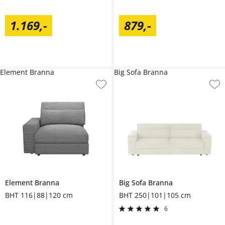
1.169
,
-
879
,
-
Element Branna
Big Sofa Branna
Element
Branna
Big Sofa
Branna
BHT 116|88|120 cm
BHT 250|101|105 cm
6