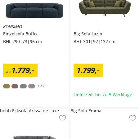
KONSIMO
Einzelsofa
Buffo
Big Sofa
Lazlo
BHL 290|73|96 cm
BHT 301|97|132 cm
1.779
,
-
1.799
,
-
ab
+
45
Lieferzeit: bis zu 5 Werktage
bobb Ecksofa Arissa de Luxe
Big Sofa Emma