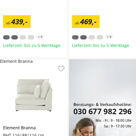
439
,
-
469
,
-
ab
ab
+
9
+
9
Lieferzeit: bis zu 5 Werktage
Lieferzeit: bis zu 5 Werktage
Element Branna
Element
Branna
BHT 116|88|116 cm