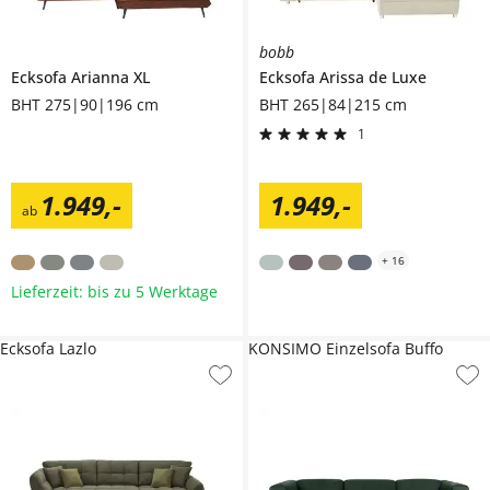
bobb
Ecksofa
Arianna XL
Ecksofa
Arissa de Luxe
BHT 275|90|196 cm
BHT 265|84|215 cm
1
1.949
,
-
1.949
,
-
ab
+
16
Lieferzeit: bis zu 5 Werktage
Ecksofa Lazlo
KONSIMO Einzelsofa Buffo