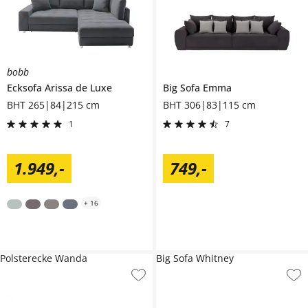
bobb
Ecksofa
Arissa de Luxe
Big Sofa
Emma
BHT 265|84|215 cm
BHT 306|83|115 cm
1
7
1.949
,
-
749
,
-
+
16
Polsterecke Wanda
Big Sofa Whitney