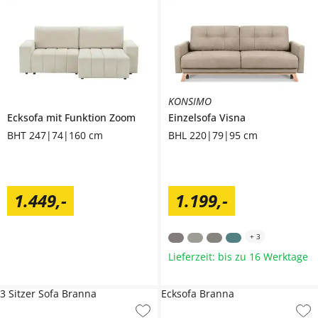
KONSIMO
Ecksofa mit Funktion
Zoom
Einzelsofa
Visna
BHT 247|74|160 cm
BHL 220|79|95 cm
1.449
,
-
1.199
,
-
+
3
Lieferzeit: bis zu 16 Werktage
3 Sitzer Sofa Branna
Ecksofa Branna