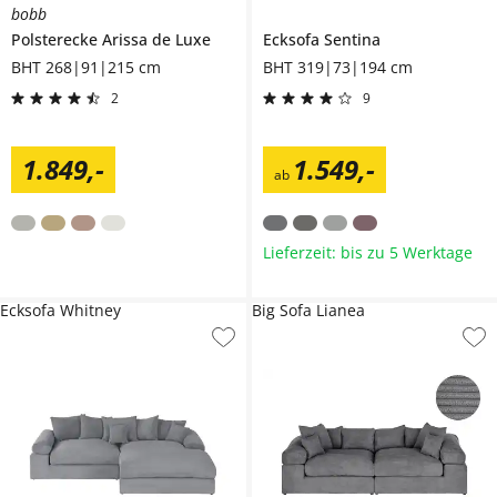
bobb
Polsterecke
Arissa de Luxe
Ecksofa
Sentina
BHT 268|91|215 cm
BHT 319|73|194 cm
2
9
1.849
,
-
1.549
,
-
ab
Lieferzeit: bis zu 5 Werktage
Ecksofa Whitney
Big Sofa Lianea