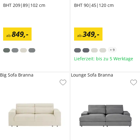
BHT 209|89|102 cm
BHT 90|45|120 cm
849
,
-
349
,
-
ab
ab
+
9
Lieferzeit: bis zu 5 Werktage
Big Sofa Branna
Lounge Sofa Branna