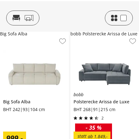
Big Sofa Alba
bobb Polsterecke Arissa de Luxe
bobb
Big Sofa
Alba
Polsterecke
Arissa de Luxe
BHT 242|93|104 cm
BHT 268|91|215 cm
2
-
35 %
999
,
-
statt
ab
1.849
,
-