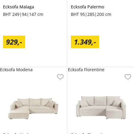
Ecksofa
Malaga
Ecksofa
Palermo
BHT 249|94|147 cm
BHT 95|285|200 cm
929
,
-
1.349
,
-
Ecksofa Modena
Ecksofa Florentine