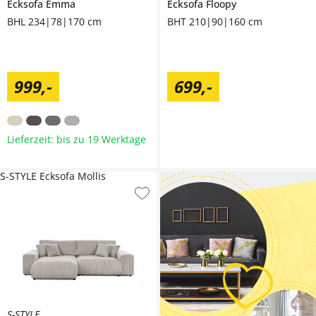
Ecksofa
Emma
Ecksofa
Floopy
BHL 234|78|170 cm
BHT 210|90|160 cm
999
,
-
699
,
-
Lieferzeit: bis zu 19 Werktage
S-STYLE Ecksofa Mollis
S-STYLE