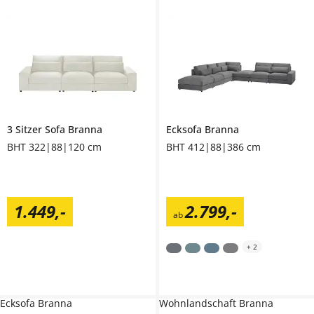
3 Sitzer Sofa
Branna
Ecksofa
Branna
BHT 322|88|120 cm
BHT 412|88|386 cm
1.449
,
-
2.799
,
-
ab
+
2
Ecksofa Branna
Wohnlandschaft Branna