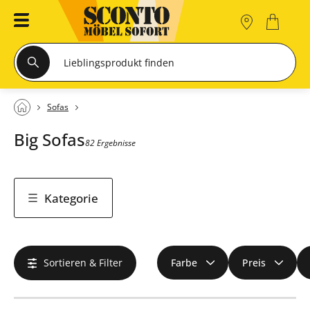
Sofas
Big Sofas
82 Ergebnisse
Kategorie
Sortieren & Filter
Farbe
Preis