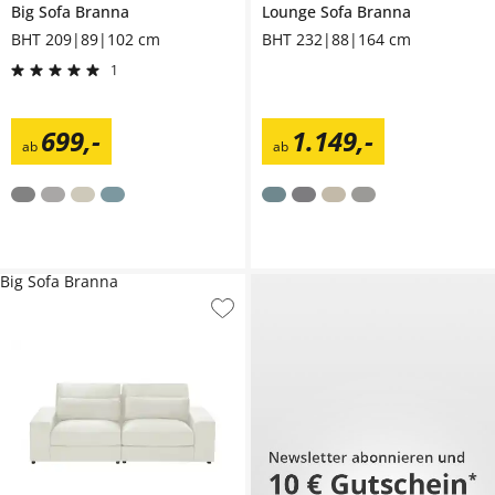
Big Sofa
Branna
Lounge Sofa
Branna
BHT 209|89|102 cm
BHT 232|88|164 cm
1
699
,
-
1.149
,
-
ab
ab
Big Sofa Branna