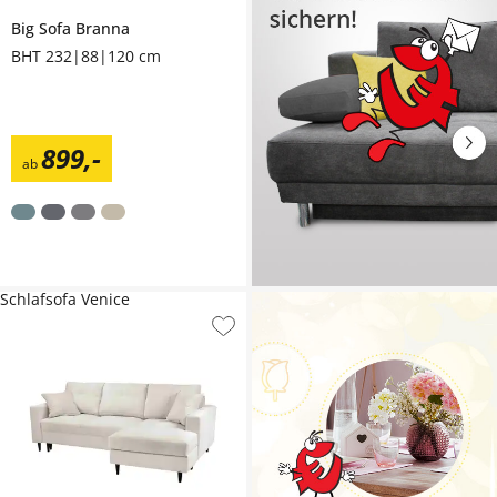
Big Sofa
Branna
BHT 232|88|120 cm
899
,
-
ab
Schlafsofa Venice