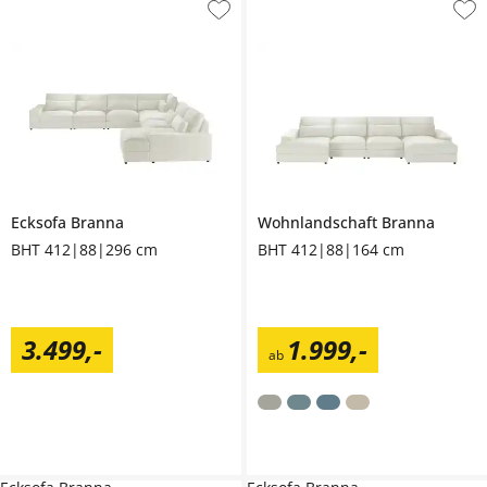
Ecksofa
Branna
Wohnlandschaft
Branna
BHT 412|88|296 cm
BHT 412|88|164 cm
3.499
,
-
1.999
,
-
ab