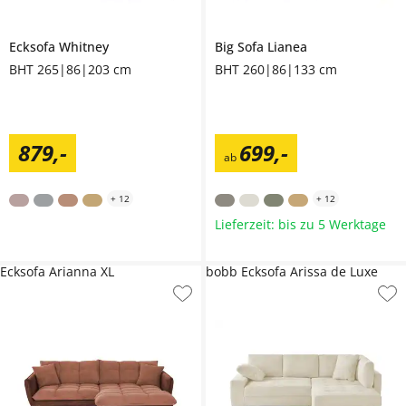
Ecksofa
Whitney
Big Sofa
Lianea
BHT 265|86|203 cm
BHT 260|86|133 cm
879
,
-
699
,
-
ab
+
12
+
12
Lieferzeit: bis zu 5 Werktage
Ecksofa Arianna XL
bobb Ecksofa Arissa de Luxe