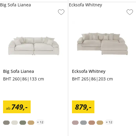
Big Sofa Lianea
Ecksofa Whitney
Big Sofa
Lianea
Ecksofa
Whitney
BHT 260|86|133 cm
BHT 265|86|203 cm
749
,
-
879
,
-
ab
+
12
+
12