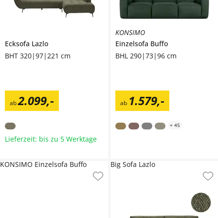
KONSIMO
Ecksofa
Lazlo
Einzelsofa
Buffo
BHT 320|97|221 cm
BHL 290|73|96 cm
2.099
,
-
1.579
,
-
ab
ab
+
45
Lieferzeit: bis zu 5 Werktage
KONSIMO Einzelsofa Buffo
Big Sofa Lazlo