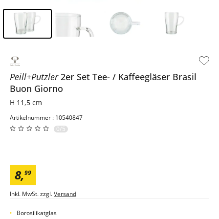
Inhalt der Seitenleiste überspringen - Zum Seitenende
Peill+Putzler
2er Set Tee- / Kaffeegläser Brasil
Buon Giorno
H 11,5 cm
Artikelnummer : 10540847
0/5
8
,
99
Inkl. MwSt. zzgl.
Versand
Borosilikatglas