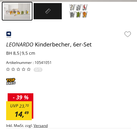
Inhalt der Seitenleiste überspringen - Zum Seitenende
LEONARDO
Kinderbecher, 6er-Set
BH 8,5|9,5 cm
Artikelnummer : 10541051
0/5
-
39 %
UVP
23
,
70
14
,
49
Inkl. MwSt. zzgl.
Versand