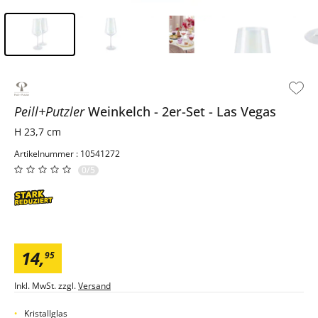
Inhalt der Seitenleiste überspringen - Zum Seitenende
Peill+Putzler
Weinkelch
2er-Set
Las Vegas
H 23,7 cm
Artikelnummer : 10541272
0/5
14
,
95
Inkl. MwSt. zzgl.
Versand
Kristallglas