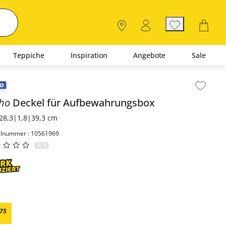
Teppiche
Inspiration
Angebote
Sale
lt der Seitenleiste überspringen - Zum Seitenende
tho
Deckel für Aufbewahrungsbox
28,3|1,8|39,3 cm
elnummer : 10561969
0/5
75