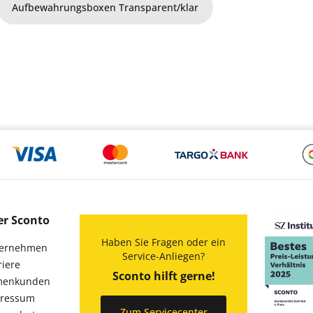
Aufbewahrungsboxen Transparent/klar
er Sconto
Haben Sie Fragen oder ein
ernehmen
Service-Anliegen?
riere
Sconto hilft gerne!
menkunden
ressum
Zum Servicecenter