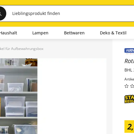
Haushalt
Lampen
Bettwaren
Deko & Textil
kel für Aufbewahrungsbox
Inha
Ro
BHL 
Artik
2
,