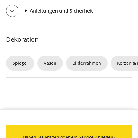
Anleitungen und Sicherheit
Dekoration
Spiegel
Vasen
Bilderrahmen
Kerzen & 
Haben Sie Fragen oder ein Service-Anliegen?