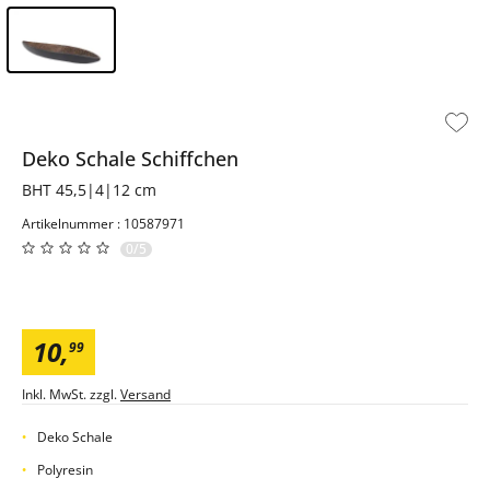
Inhalt der Seitenleiste überspringen - Zum Seitenende
Deko Schale
Schiffchen
BHT 45,5|4|12 cm
Artikelnummer : 10587971
0/5
10
,
99
Inkl. MwSt. zzgl.
Versand
Deko Schale
Polyresin