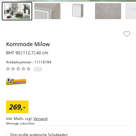
Inhalt der Seitenleiste überspringen - Zum Seitenende
Kommode
Milow
BHT 90|112,7|40 cm
Artikelnummer : 11116184
0/5
269
,
-
Inkl. MwSt. zzgl.
Versand
Montage zubuchbar
Drei große praktische Schubladen