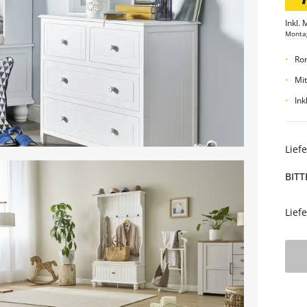
Inkl. 
Monta
Ro
Mit
Ink
Lief
BITT
Lief