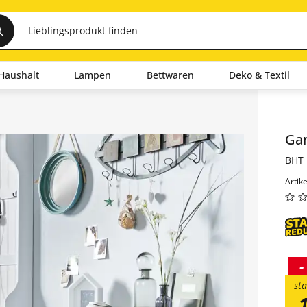
Haushalt
Lampen
Bettwaren
Deko & Textil
Inha
Ga
BHT 
Artik
-
sta