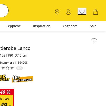
Teppiche
Inspiration
Angebote
Sale
lt der Seitenleiste überspringen - Zum Seitenende
rderobe
Lanco
102|180|37,5 cm
elnummer : 11364208
0/5
40 %
tt
249
,
-
149
,
-