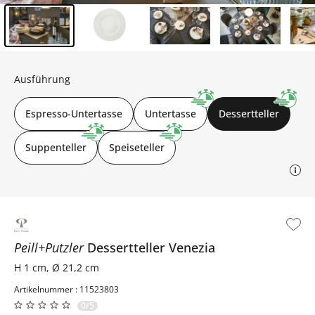
Inhalt der Seitenleiste überspringen - Zum Seitenende
Ausführung
Espresso-Untertasse
Untertasse
Dessertteller
Suppenteller
Speiseteller
Peill+Putzler
Dessertteller
Venezia
H 1 cm, Ø 21,2 cm
Artikelnummer : 11523803
0/5