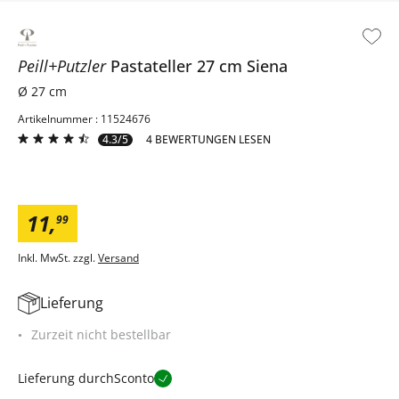
Peill+Putzler
Pastateller 27 cm
Siena
Ø 27 cm
Artikelnummer : 11524676
4.3/5
4 BEWERTUNGEN LESEN
11
,
99
Inkl. MwSt. zzgl.
Versand
Lieferung
Zurzeit nicht bestellbar
Lieferung durch
Sconto