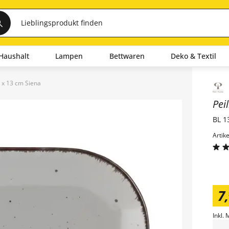
Haushalt
Lampen
Bettwaren
Deko & Textil
5 x 13 cm Siena
Inha
Pei
BL 1
Artik
7
,
Inkl. 