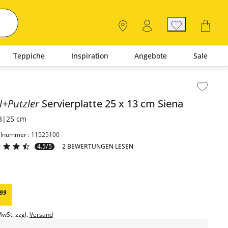
Teppiche
Inspiration
Angebote
Sale
lt der Seitenleiste überspringen - Zum Seitenende
ll+Putzler
Servierplatte 25 x 13 cm
Siena
3|25 cm
elnummer : 11525100
4.5/5
2 BEWERTUNGEN LESEN
99
MwSt. zzgl.
Versand