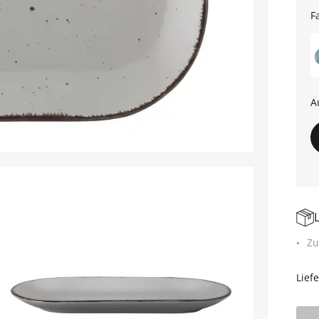
F
A
Zu
Lief