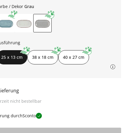
arbe / Dekor
Grau
usführung
25 x 13 cm
38 x 18 cm
40 x 27 cm
Lieferung
rzeit nicht bestellbar
erung durch
Sconto