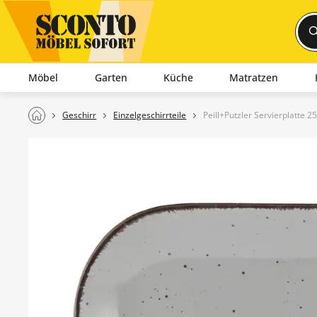
Möbel
Garten
Küche
Matratzen
Geschirr
Einzelgeschirrteile
Peill+Putzler Servierplatte 2