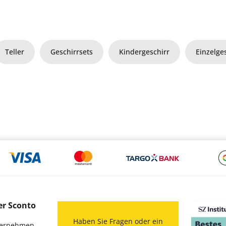
Teller
Geschirrsets
Kindergeschirr
Einzelges
er Sconto
Haben Sie Fragen oder ein
ernehmen