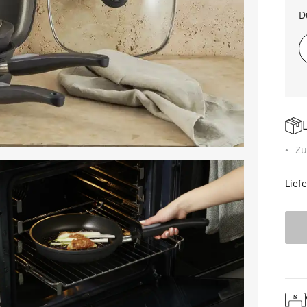
D
Zu
Lief