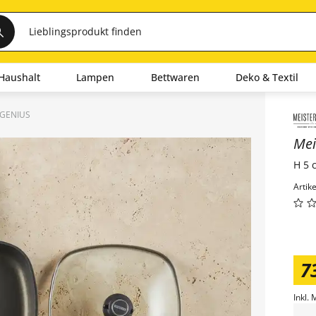
Haushalt
Lampen
Bettwaren
Deko & Textil
 GENIUS
Inha
Mei
H 5 
Artik
7
Inkl. 