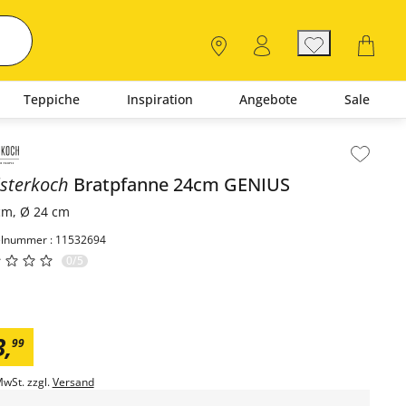
Teppiche
Inspiration
Angebote
Sale
lt der Seitenleiste überspringen - Zum Seitenende
sterkoch
Bratpfanne 24cm
GENIUS
cm, Ø 24 cm
elnummer : 11532694
0/5
3
,
99
MwSt. zzgl.
Versand