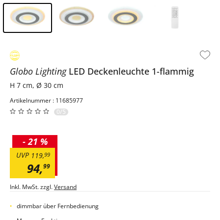
Inhalt der Seitenleiste überspringen - Zum Seitenende
Globo Lighting
LED Deckenleuchte 1-flammig
H 7 cm, Ø 30 cm
Artikelnummer : 11685977
0/5
-
21 %
UVP
119
,
99
94
,
99
Inkl. MwSt. zzgl.
Versand
dimmbar über Fernbedienung