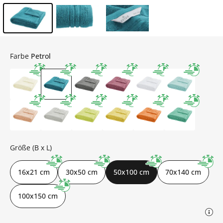
Inhalt der Seitenleiste überspringen - Zum Seitenende
Farbe
Petrol
Größe (B x L)
16x21 cm
30x50 cm
50x100 cm
70x140 cm
100x150 cm