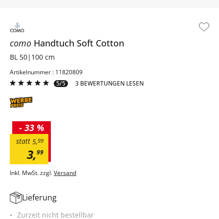
como
Handtuch
Soft Cotton
BL 50|100 cm
Artikelnummer : 11820809
5/5
3 BEWERTUNGEN LESEN
-
33 %
statt
5
,
99
3
,
99
Inkl. MwSt. zzgl.
Versand
Lieferung
Zurzeit nicht bestellbar