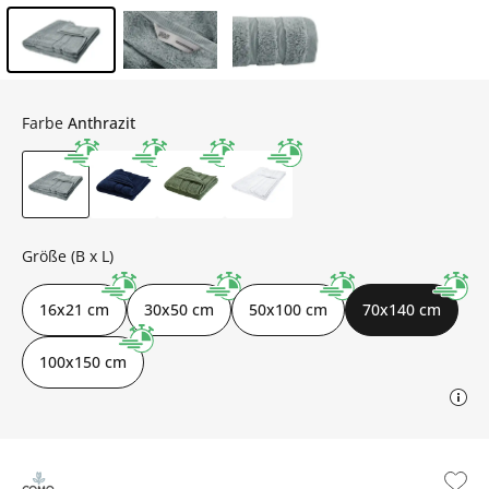
Inhalt der Seitenleiste überspringen - Zum Seitenende
Farbe
Anthrazit
Größe (B x L)
16x21 cm
30x50 cm
50x100 cm
70x140 cm
100x150 cm