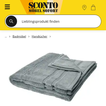
Badmöbel
Handtücher