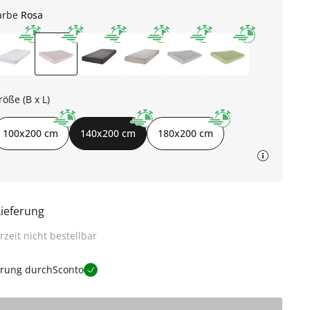
arbe
Rosa
röße (B x L)
100x200 cm
140x200 cm
180x200 cm
Lieferung
rzeit nicht bestellbar
erung durch
Sconto