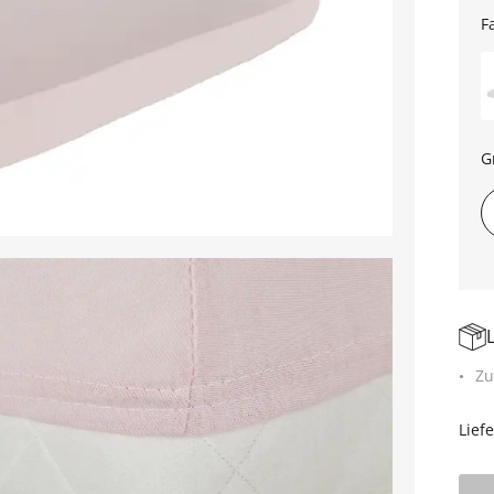
F
G
Zu
Lief