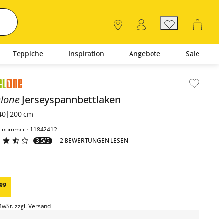
Teppiche
Inspiration
Angebote
Sale
lt der Seitenleiste überspringen - Zum Seitenende
elone
Jerseyspannbettlaken
40|200 cm
elnummer : 11842412
3.5/5
2 BEWERTUNGEN LESEN
99
MwSt. zzgl.
Versand