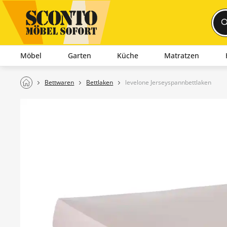
Möbel
Garten
Küche
Matratzen
Bettwaren
Bettlaken
levelone Jerseyspannbettlaken