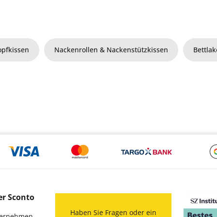
opfkissen
Nackenrollen & Nackenstützkissen
Bettla
er Sconto
Haben Sie Fragen oder ein
ernehmen