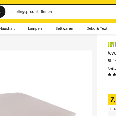
Haushalt
Lampen
Bettwaren
Deko & Textil
Inha
lev
BL 1
Artik
7
,
Inkl. 