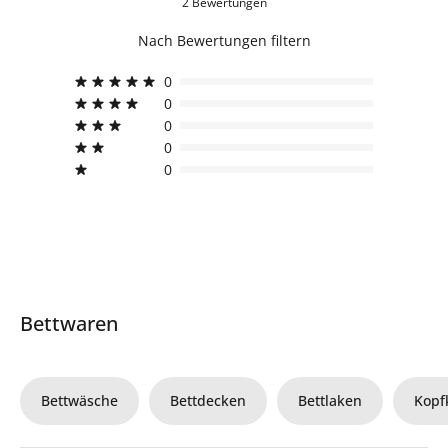
2 Bewertungen
Nach Bewertungen filtern
0
0
0
0
0
Bettwaren
Bettwäsche
Bettdecken
Bettlaken
Kopf