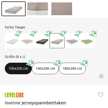
Inhalt der Seitenleiste überspringen - Zum Seitenende
Farbe
Taupe
Größe (B x L)
100x200 cm
140x200 cm
180x200 cm
levelone
Jerseyspannbettlaken