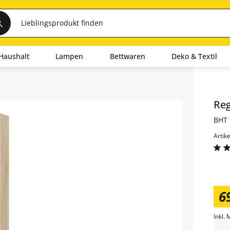
Haushalt
Lampen
Bettwaren
Deko & Textil
Inha
Re
BHT 
Artik
6
Inkl. 