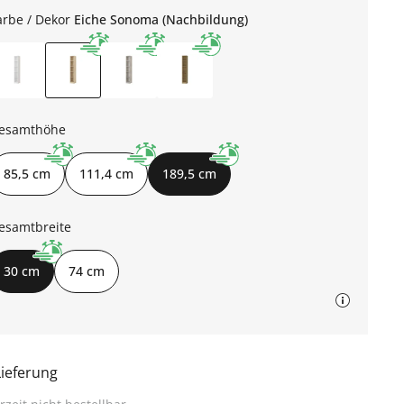
arbe / Dekor
Eiche Sonoma (Nachbildung)
esamthöhe
85,5 cm
111,4 cm
189,5 cm
esamtbreite
30 cm
74 cm
Lieferung