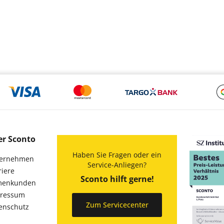
er Sconto
Haben Sie Fragen oder ein
ernehmen
Service-Anliegen?
riere
Sconto hilft gerne!
menkunden
ressum
Zum Servicecenter
enschutz