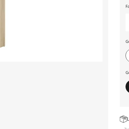
F
G
G