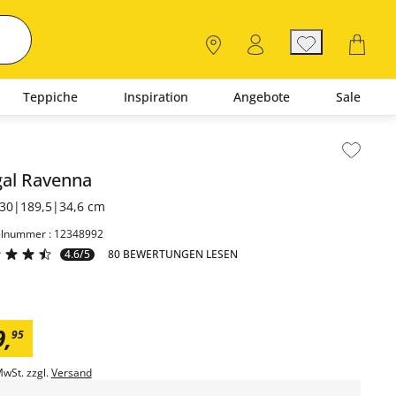
Teppiche
Inspiration
Angebote
Sale
lt der Seitenleiste überspringen - Zum Seitenende
gal
Ravenna
30|189,5|34,6 cm
elnummer : 12348992
4.6/5
80 BEWERTUNGEN LESEN
9
,
95
MwSt. zzgl.
Versand