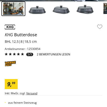
Inhalt der Seitenleiste überspringen - Zum Seitenende
KHG
Butterdose
BHL 12,5|8|18,5 cm
Artikelnummer : 12530854
5/5
2 BEWERTUNGEN LESEN
9
,
99
Inkl. MwSt. zzgl.
Versand
aus feinem Steinzeug