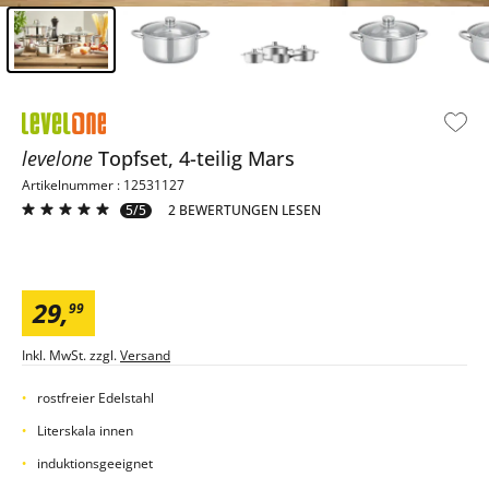
Inhalt der Seitenleiste überspringen - Zum Seitenende
levelone
Topfset, 4-teilig
Mars
Artikelnummer : 12531127
5/5
2 BEWERTUNGEN LESEN
29
,
99
Inkl. MwSt. zzgl.
Versand
rostfreier Edelstahl
Literskala innen
induktionsgeeignet