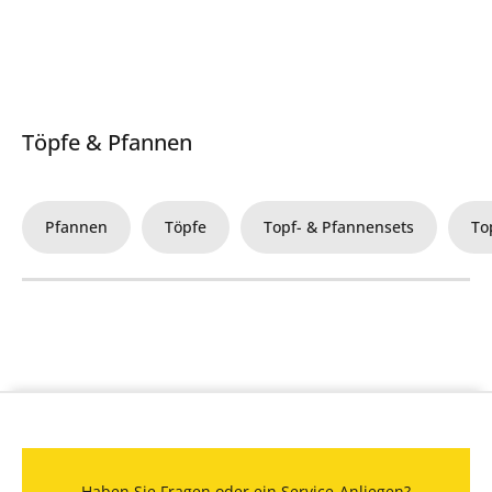
Töpfe & Pfannen
Pfannen
Töpfe
Topf- & Pfannensets
To
Haben Sie Fragen oder ein Service-Anliegen?