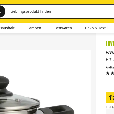
Haushalt
Lampen
Bettwaren
Deko & Textil
Inha
lev
H 7 
Artik
1
Inkl. 