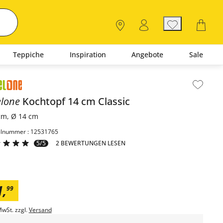
Teppiche
Inspiration
Angebote
Sale
lt der Seitenleiste überspringen - Zum Seitenende
elone
Kochtopf 14 cm
Classic
cm, Ø 14 cm
elnummer : 12531765
5/5
2 BEWERTUNGEN LESEN
1
,
99
MwSt. zzgl.
Versand