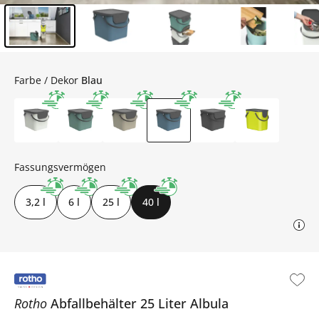
Inhalt der Seitenleiste überspringen - Zum Seitenende
Farbe / Dekor
Blau
Fassungsvermögen
3,2 l
6 l
25 l
40 l
Rotho
Abfallbehälter 25 Liter
Albula