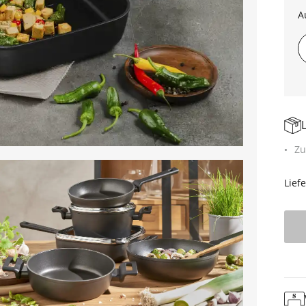
A
Zu
Lief