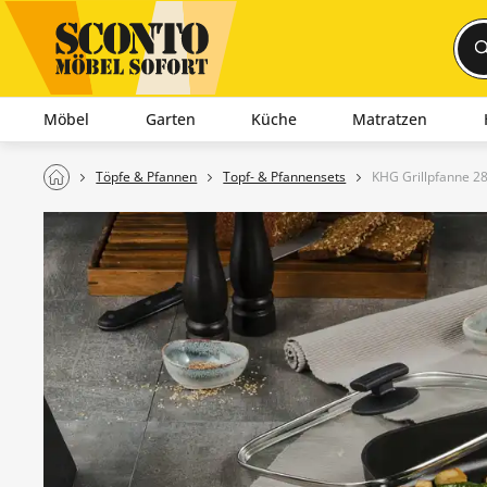
Möbel
Garten
Küche
Matratzen
Töpfe & Pfannen
Topf- & Pfannensets
KHG Grillpfanne 28