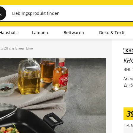
Haushalt
Lampen
Bettwaren
Deko & Textil
 x 28 cm Green Line
Inha
KH
BHL 
Artik
3
Inkl. 