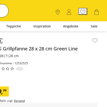
Teppiche
Inspiration
Angebote
Sale
lt der Seitenleiste überspringen - Zum Seitenende
G
Grillpfanne 28 x 28 cm
Green Line
28|7|28 cm
elnummer : 12532525
0/5
9
,
99
MwSt. zzgl.
Versand