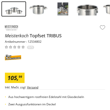
Inhalt der Seitenleiste überspringen - Zum Seitenende
Meisterkoch
Topfset
TRIBUS
Artikelnummer : 12534802
0/5
105
,
99
Inkl. MwSt. zzgl.
Versand
Aus hochwertigem rostfreien Edelstahl mit Glasdeckeln
Zwei Ausgussfunktionen im Deckel