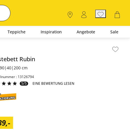
Teppiche
Inspiration
Angebote
Sale
lt der Seitenleiste überspringen - Zum Seitenende
stebett
Rubin
90|40|200 cm
elnummer : 13126794
5/5
EINE BEWERTUNG LESEN
39
,
-