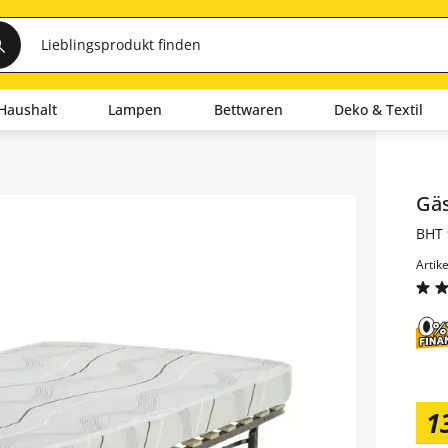
Haushalt
Lampen
Bettwaren
Deko & Textil
Inha
Gä
BHT 
Artik
1