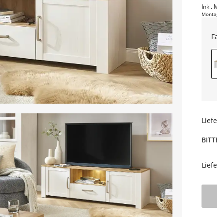
Inkl. 
Monta
F
Lief
BITT
Lief