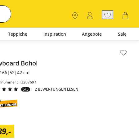
Teppiche
Inspiration
Angebote
Sale
lt der Seitenleiste überspringen - Zum Seitenende
wboard
Bohol
166|52|42 cm
elnummer : 13207697
5/5
2 BEWERTUNGEN LESEN
89
,
-