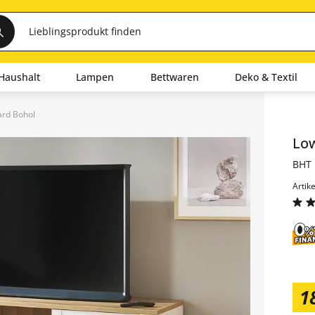
Haushalt
Lampen
Bettwaren
Deko & Textil
rd Bohol
Inha
Lo
BHT 
Artik
1