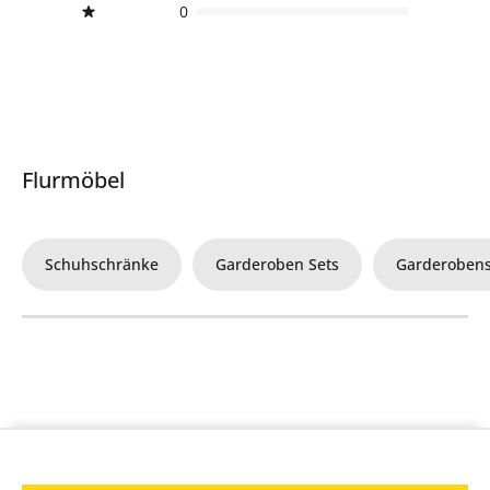
0
Flurmöbel
Schuhschränke
Garderoben Sets
Garderoben