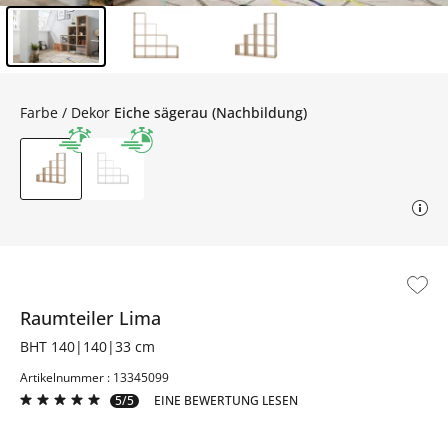
Inhalt der Seitenleiste überspringen - Zum Seitenende
Farbe / Dekor
Eiche sägerau (Nachbildung)
Raumteiler
Lima
BHT 140|140|33 cm
Artikelnummer : 13345099
5/5
EINE BEWERTUNG LESEN