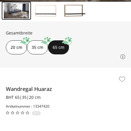
Inhalt der Seitenleiste überspringen - Zum Seitenende
Gesamtbreite
20 cm
35 cm
65 cm
Wandregal
Huaraz
BHT 65|35|20 cm
Artikelnummer : 13347420
0/5