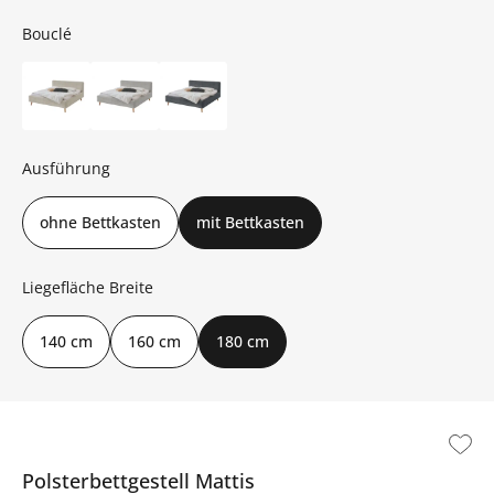
Bouclé
Ausführung
ohne Bettkasten
mit Bettkasten
Liegefläche Breite
140 cm
160 cm
180 cm
Polsterbettgestell
Mattis