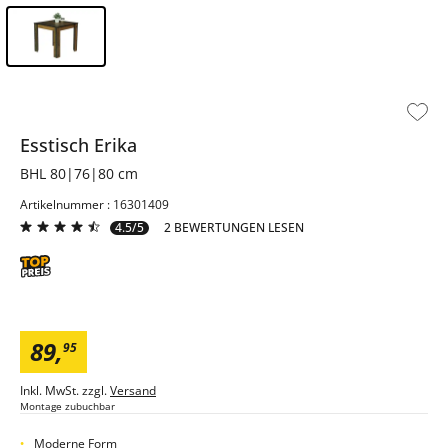
Inhalt der Seitenleiste überspringen - Zum Seitenende
Esstisch
Erika
BHL 80|76|80 cm
Artikelnummer : 16301409
4.5/5
2 BEWERTUNGEN LESEN
89
,
95
Inkl. MwSt. zzgl.
Versand
Montage zubuchbar
Moderne Form