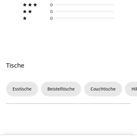
0
0
0
Tische
Esstische
Beistelltische
Couchtische
Hi