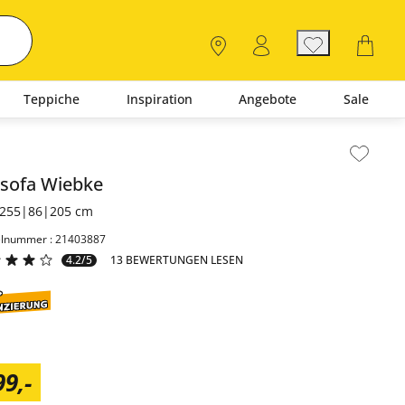
Teppiche
Inspiration
Angebote
Sale
lt der Seitenleiste überspringen - Zum Seitenende
ksofa
Wiebke
255|86|205 cm
elnummer : 21403887
4.2/5
13 BEWERTUNGEN LESEN
99
,
-