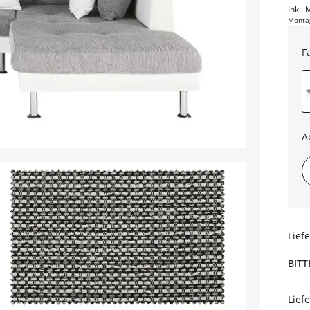
Inkl. 
Monta
F
A
Lief
BITT
Lief