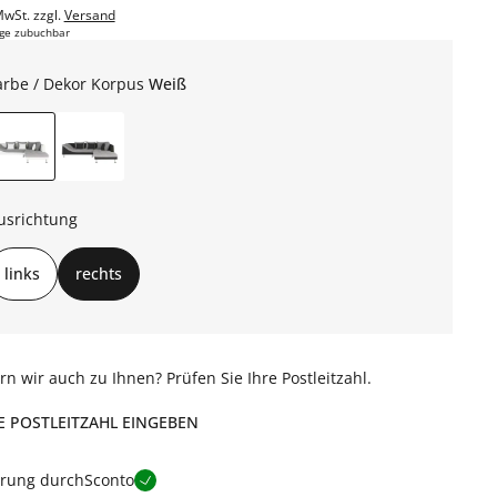
MwSt. zzgl.
Versand
ge zubuchbar
arbe / Dekor Korpus
Weiß
usrichtung
links
rechts
ern wir auch zu Ihnen? Prüfen Sie Ihre Postleitzahl.
E POSTLEITZAHL EINGEBEN
erung durch
Sconto