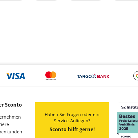
er Sconto
Haben Sie Fragen oder ein
ernehmen
Service-Anliegen?
riere
Sconto hilft gerne!
menkunden