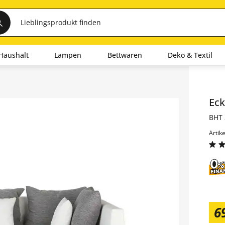
Haushalt
Lampen
Bettwaren
Deko & Textil
Inha
Ec
BHT 
Artik
6