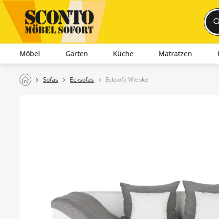
Möbel
Garten
Küche
Matratzen
Sofas
Ecksofas
Ecksofa Wiebke