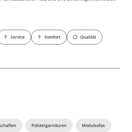
Service
Komfort
Qualität
chaften
Polstergarnituren
Modulsofas