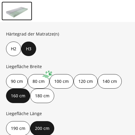
Inhalt der Seitenleiste überspringen - Zum Seitenende
Härtegrad der Matratze(n)
H2
H3
Liegefläche Breite
90 cm
80 cm
100 cm
120 cm
140 cm
160 cm
180 cm
Liegefläche Länge
190 cm
200 cm