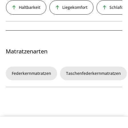
Haltbarkeit
Liegekomfort
Schlafqua
Matratzenarten
Federkernmatratzen
Taschenfederkernmatratzen