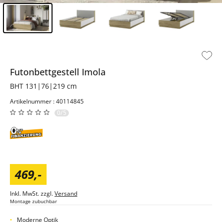
Inhalt der Seitenleiste überspringen - Zum Seitenende
Futonbettgestell
Imola
BHT 131|76|219 cm
Artikelnummer : 40114845
0/5
469
,
-
Inkl. MwSt. zzgl.
Versand
Montage zubuchbar
Moderne Optik