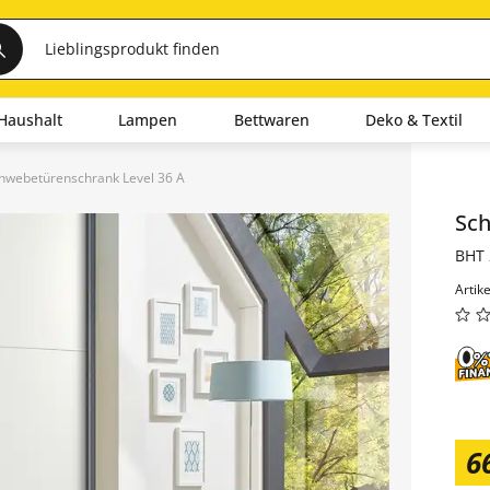
Haushalt
Lampen
Bettwaren
Deko & Textil
hwebetürenschrank Level 36 A
Inha
Sc
BHT 
Artik
6