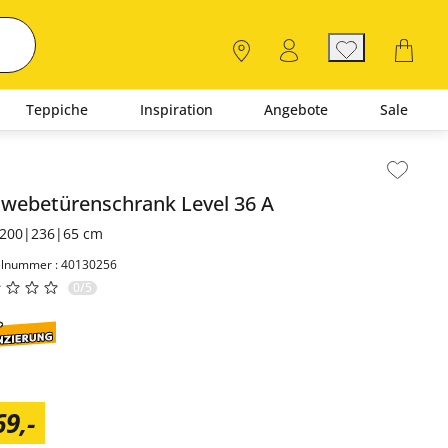
Teppiche
Inspiration
Angebote
Sale
lt der Seitenleiste überspringen - Zum Seitenende
hwebetürenschrank
Level 36 A
200|236|65 cm
elnummer : 40130256
0/5
69
,
-