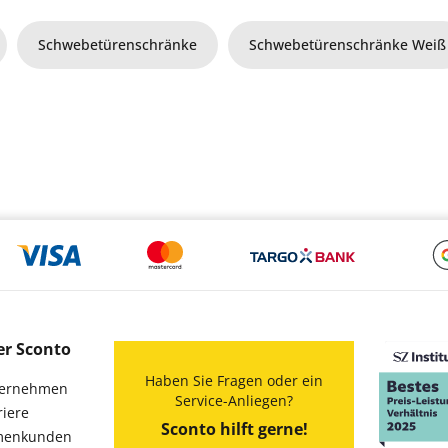
Schwebetürenschränke
Schwebetürenschränke Weiß
er Sconto
Haben Sie Fragen oder ein
ernehmen
Service-Anliegen?
riere
Sconto hilft gerne!
menkunden