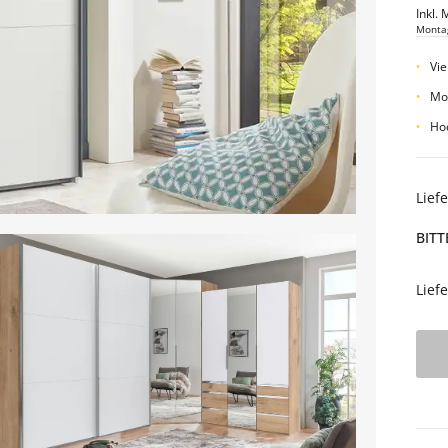
Inkl. 
Monta
Vie
Mo
Hoc
Lief
BITT
Lief