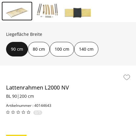
Inhalt der Seitenleiste überspringen - Zum Seitenende
Liegefläche Breite
90 cm
80 cm
100 cm
140 cm
Lattenrahmen
L2000 NV
BL 90|200 cm
Artikelnummer : 40144643
0/5