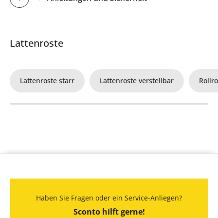
Lattenroste
Lattenroste starr
Lattenroste verstellbar
Rollr
Haben Sie Fragen oder ein Service-Anliegen?
Sconto hilft gerne!