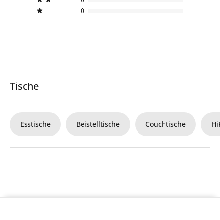
0
Tische
Esstische
Beistelltische
Couchtische
Hi