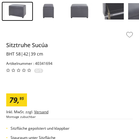
Inhalt der Seitenleiste überspringen - Zum Seitenende
Sitztruhe
Sucúa
BHT 58|42|39 cm
Artikelnummer : 40341694
0/5
79
,
95
Inkl. MwSt. zzgl.
Versand
Montage zubuchbar
Sitzfläche gepolstert und klappbar
Stauraum unter Sitzfläche