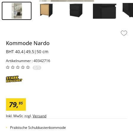
Inhalt der Seitenleiste überspringen - Zum Seitenende
Kommode
Nardo
BHT 40,4|49,5|50 cm
Artikelnummer : 40342716
0/5
79
,
95
Inkl. MwSt. zzgl.
Versand
Praktische Schubkastenkommode